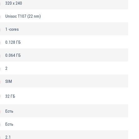
320 x 240
Unisoc T107 (22 nm)
1 -cores
0.128 ГБ
0.064 ГБ
2
SIM
32 ГБ
Есть
Есть
2.1