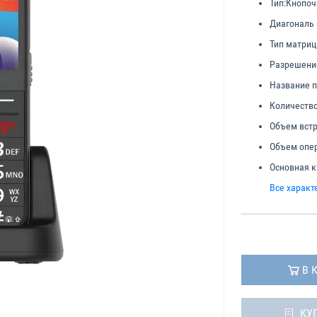
Тип:
Кнопо
Диагональ 
Тип матриц
Разрешени
Название п
Количество
Объем встр
Объем опер
Основная к
Все характ
В 
КУ