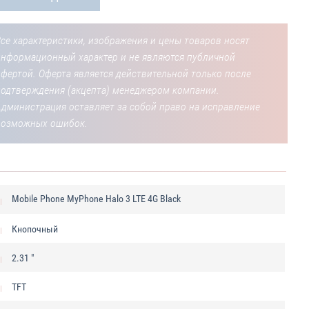
се характеристики, изображения и цены товаров носят
информационный характер и не являются публичной
фертой. Оферта является действительной только после
подтверждения (акцепта) менеджером компании.
Администрация оставляет за собой право на исправление
возможных ошибок.
Mobile Phone MyPhone Halo 3 LTE 4G Black
Кнопочный
2.31 "
TFT