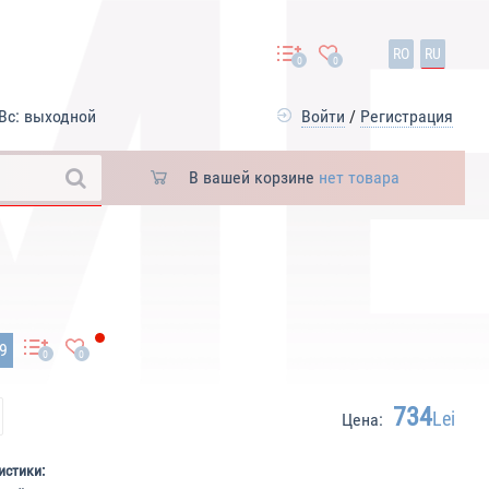
RO
RU
0
0
Вс: выходной
Войти
/
Регистрация
В вашей корзине
нет товара
09
0
0
734
Lei
Цена:
истики: