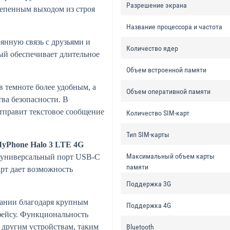
Разрешение экрана
тепенным выходом из строя
Название процессора и частота
янную связь с друзьями и
Количество ядер
ый обеспечивает длительное
Объем встроенной памяти
 темноте более удобным, а
Объем оперативной памяти
ва безопасности. В
отправит текстовое сообщение
Количество SIM-карт
Тип SIM-карты
yPhone Halo 3 LTE 4G
Максимальный объем карты
о универсальный порт USB-C
памяти
арт дает возможность
Поддержка 3G
вании благодаря крупным
Поддержка 4G
ейсу. Функциональность
к другим устройствам, таким
Bluetooth