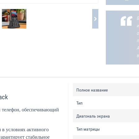
В
о
Полное название
ack
Тип
й телефон, обеспечивающий
Диагональ экрана
Тип матрицы
и в условиях активного
гарантирует стабильное