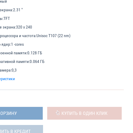
чный
экрана:
2.31 "
ы:
TFT
е экрана:
320 x 240
роцессора и частота:
Unisoc T107 (22 nm)
 ядер:
1 -cores
оенной памяти:
0.128 ГБ
ативной памяти:
0.064 ГБ
амера:
0,3
еристики
КОРЗИНУ
КУПИТЬ В ОДИН КЛИК
ПИТЬ В КРЕДИТ