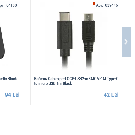
рт.:
041081
Арт.:
029446
tic Black
Кабель Cablexpert CCP-USB2-mBMCM-1M Type-C
Н
to micro USB 1m Black
94 Lei
42 Lei