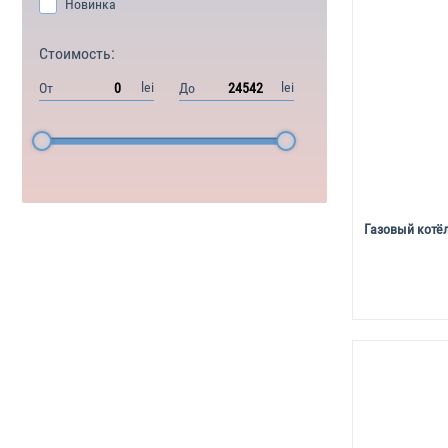
Новинка
Стоимость:
lei
lei
От
До
Газовый котёл