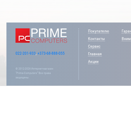
Покупателю
Гара
Контакты
Внима
Сервис
022-201-933
,
+373-68-888-055
Главная
Акции
© 2012-2026 Интернет-магазин
“Prime-Computers” Все права
защищены.