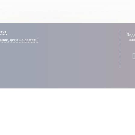
нтия
Подп
нас
ние, цена на память!