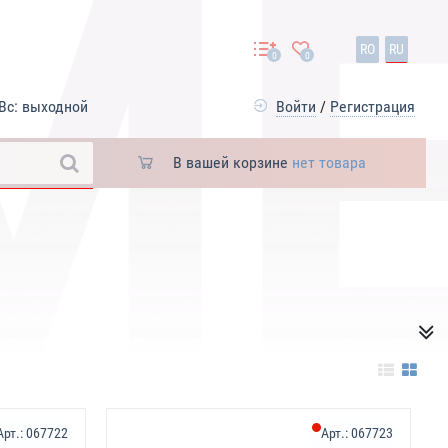
RO
RU
0
0
Вс: выходной
Войти
/
Регистрация
В вашей корзине
нет товара
Арт.:
067722
Арт.:
067723