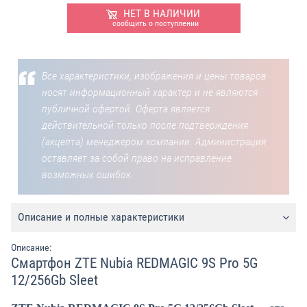
НЕТ В НАЛИЧИИ
сообщить о поступлении
Все характеристики, изображения и цены товаров
носят информационный характер и не являются
публичной офертой. Оферта является
действительной только после подтверждения
(акцепта) менеджером компании. Администрация
оставляет за собой право на исправление
возможных ошибок.
Описание и полные характеристики
Описание:
Смартфон ZTE Nubia REDMAGIC 9S Pro 5G
12/256Gb Sleet