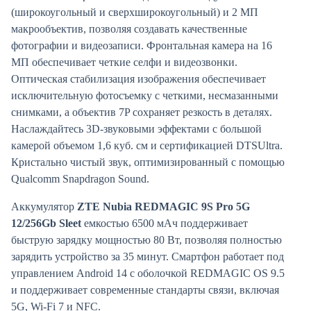
(широкоугольный и сверхширокоугольный) и 2 МП
макрообъектив, позволяя создавать качественные
фотографии и видеозаписи. Фронтальная камера на 16
МП обеспечивает четкие селфи и видеозвонки.
Оптическая стабилизация изображения обеспечивает
исключительную фотосъемку с четкими, несмазанными
снимками, а объектив 7P сохраняет резкость в деталях.
Наслаждайтесь 3D-звуковыми эффектами с большой
камерой объемом 1,6 куб. см и сертификацией DTSUltra.
Кристально чистый звук, оптимизированный с помощью
Qualcomm Snapdragon Sound.
Аккумулятор
ZTE
Nubia
REDMAGIC 9
S
Pro 5
G
12/256
Gb
Sleet
емкостью 6500 мАч поддерживает
быструю зарядку мощностью 80 Вт, позволяя полностью
зарядить устройство за 35 минут. Смартфон работает под
управлением Android 14 с оболочкой REDMAGIC OS 9.5
и поддерживает современные стандарты связи, включая
5G, Wi-Fi 7 и NFC.