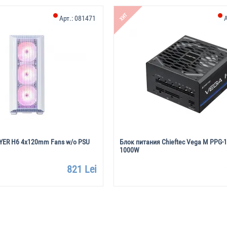
ХИТ
Арт.:
081471
А
YER H6 4x120mm Fans w/o PSU
Блок питания Chieftec Vega M PPG-
1000W
821 Lei