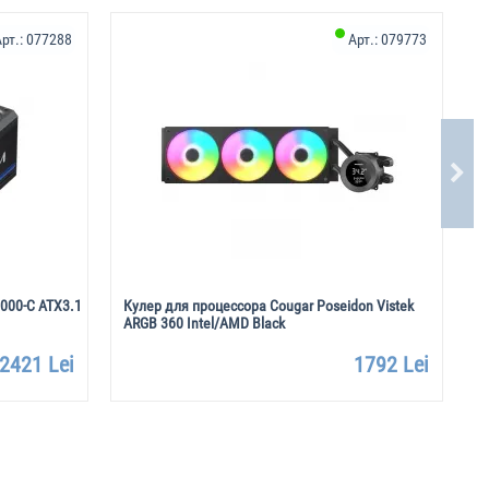
рт.:
077288
Арт.:
079773
1000-C ATX3.1
Кулер для процессора Cougar Poseidon Vistek
К
ARGB 360 Intel/AMD Black
w
2421 Lei
1792 Lei