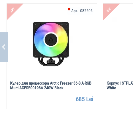
ХИТ
ХИТ
Арт.:
082606
Кулер для процессора Arctic Freezer 36-S A-RGB
Корпус 1STPLA
Multi ACFRE00198A 240W Black
White
685 Lei