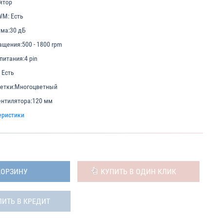
ятор
WM:
Есть
ма:
30 дБ
ащения:
500 - 1800 rpm
питания:
4 pin
Есть
етки:
Многоцветный
нтилятора:
120 мм
еристики
КОРЗИНУ
КУПИТЬ В ОДИН КЛИК
ПИТЬ В КРЕДИТ