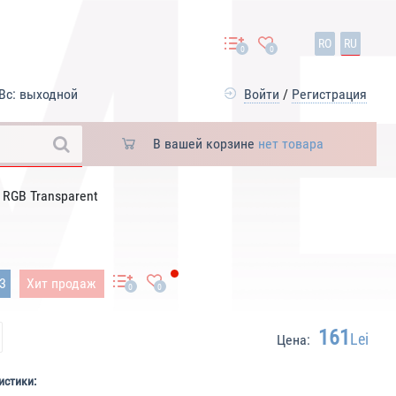
RO
RU
0
0
Вс: выходной
Войти
/
Регистрация
В вашей корзине
нет товара
RGB Transparent
33
Хит продаж
0
0
161
Lei
Цена:
истики: