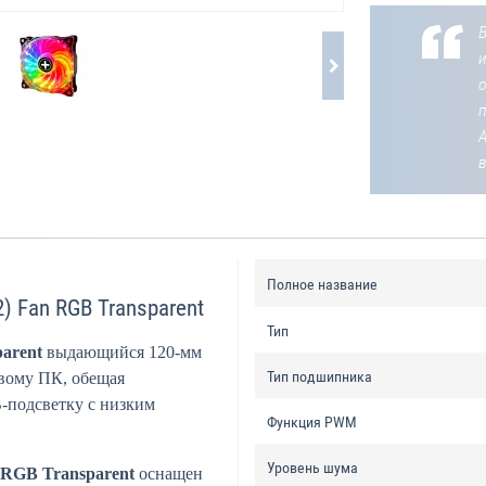
В
о
Полное название
 Fan RGB Transparent
Тип
arent
выдающийся 120-мм
Тип подшипника
вому ПК, обещая
подсветку с низким
Функция PWM
Уровень шума
RGB Transparent
оснащен