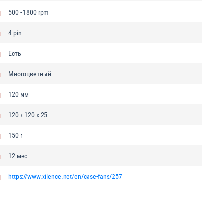
500 - 1800 rpm
4 pin
Есть
Многоцветный
120 мм
120 x 120 x 25
150 г
12 мес
https://www.xilence.net/en/case-fans/257