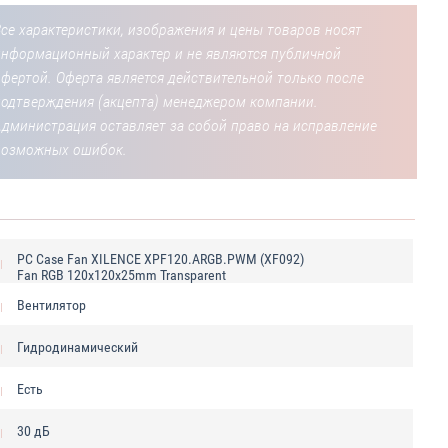
се характеристики, изображения и цены товаров носят
информационный характер и не являются публичной
фертой. Оферта является действительной только после
подтверждения (акцепта) менеджером компании.
Администрация оставляет за собой право на исправление
возможных ошибок.
PC Case Fan XILENCE XPF120.ARGB.PWM (XF092)
Fan RGB 120x120x25mm Transparent
Вентилятор
Гидродинамический
Есть
30 дБ