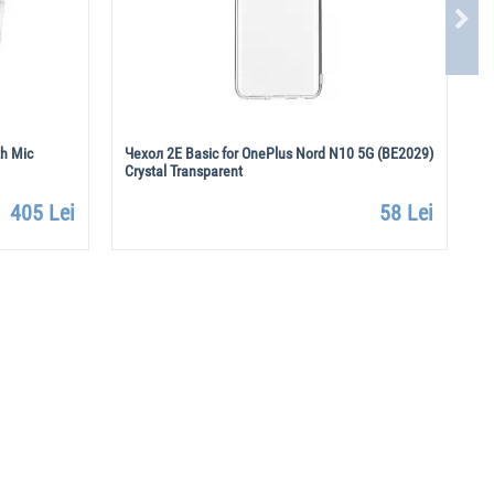
h Mic
Чехол 2E Basic for OnePlus Nord N10 5G (BE2029)
Н
Crystal Transparent
W
405 Lei
58 Lei