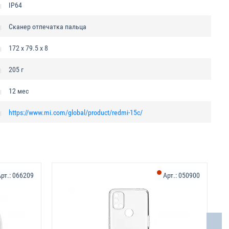
IP64
Сканер отпечатка пальца
172 x 79.5 x 8
205 г
12 мес
https://www.mi.com/global/product/redmi-15c/
рт.:
066209
Арт.:
050900