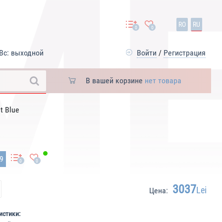
RO
RU
0
0
Вс: выходной
Войти
/
Регистрация
В вашей корзине
нет товара
t Blue
79
0
0
3037
Lei
Цена:
истики: