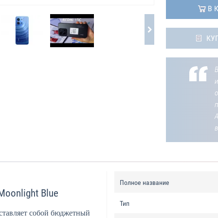
В 
КУ
В
о
Полное название
oonlight Blue
Тип
ставляет собой бюджетный