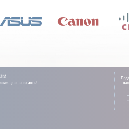
нтия
Подп
нас
ние, цена на память!