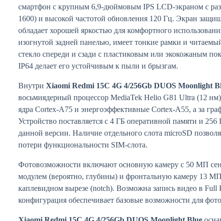
смартфон с крупным 6,9-дюймовым IPS LCD-экраном с ра
1600) и высокой частотой обновления 120 Гц. Экран защищё
обладает хорошей яркостью для комфортного использовани
изогнутой задней панелью, имеет тонкие рамки и читаемый
стекло спереди и сзади с пластиковым или экокожаным по
IP64 делает его устойчивым к пыли и брызгам.
Внутри
Xiaomi Redmi 15C 4G 4/256Gb DUOS Moonlight B
восьмиядерный процессор MediaTek Helio G81 Ultra (12 н
ядра Cortex-A75 и энергоэффективные Cortex-A55, а за гра
Устройство поставляется с 4 ГБ оперативной памяти и 256
данной версии. Наличие отдельного слота microSD позволя
потери функциональности SIM-слота.
Фотовозможности включают основную камеру с 50 МП се
модулем (вероятно, глубины) и фронтальную камеру 13 М
каплевидном вырезе (notch). Возможна запись видео в Full
конфигурация обеспечивает базовые возможности для фото
Xiaomi Redmi 15C 4G 4/256Gb DUOS Moonlight Blue
осна