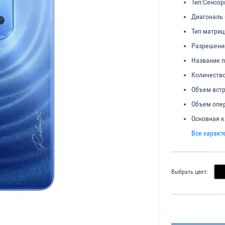
Тип:
Сенсор
Диагональ 
Тип матриц
Разрешени
Название п
Количество
Объем встр
Объем опер
Основная к
Все характ
Выбрать цвет: