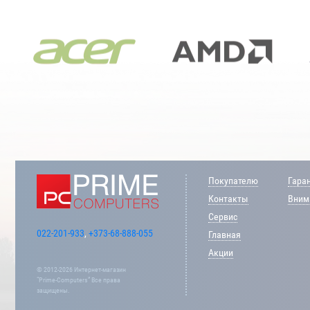
Покупателю
Гара
Контакты
Внима
Сервис
022-201-933
,
+373-68-888-055
Главная
Акции
© 2012-2026 Интернет-магазин
“Prime-Computers” Все права
защищены.