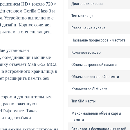
Диагональ экрана
зрешением HD+ (около 720 ×
н стеклом Gorilla Glass 3 и
Тип матрицы
я. Устройство выполнено с
 дизайн. Корпус сочетает
Разрешение экрана
крытием, а степень защиты
Название процессора и частота
lue
установлен
Количество ядер
м), объединяющий мощные
фику отвечает Mali-G52 MC2.
Объем встроенной памяти
 ГБ встроенного хранилища в
Объем оперативной памяти
ет расширить память без
Количество SIM-карт
нсором и дополнительным
Тип SIM-карты
П, расположенную в
 HD-формате. Такая
Максимальный объем карты
 и видеосъёмки.
памяти
Стандарты беспроводных сетей
щён ёмким аккумулятором на