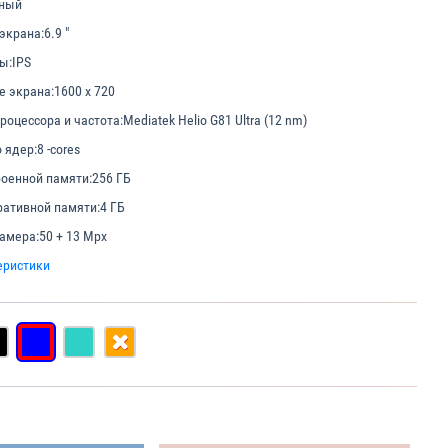
ный
экрана:
6.9 "
ы:
IPS
е экрана:
1600 x 720
роцессора и частота:
Mediatek Helio G81 Ultra (12 nm)
 ядер:
8 -cores
оенной памяти:
256 ГБ
ативной памяти:
4 ГБ
амера:
50 + 13 Mpx
еристики