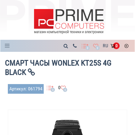
Каталог
RU
0
0
0
СМАРТ ЧАСЫ WONLEX KT25S 4G
BLACK
0
Артикул: 061794
0
0