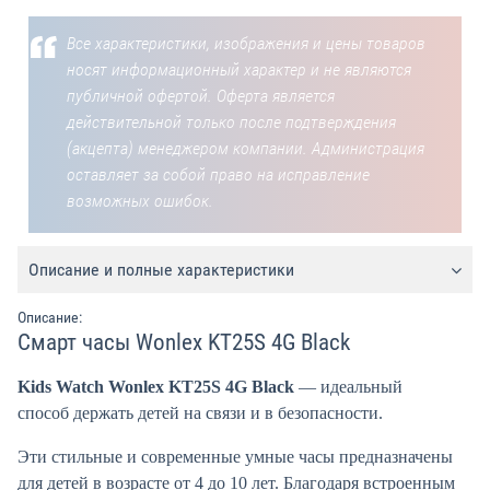
Все характеристики, изображения и цены товаров
носят информационный характер и не являются
публичной офертой. Оферта является
действительной только после подтверждения
(акцепта) менеджером компании. Администрация
оставляет за собой право на исправление
возможных ошибок.
Описание и полные характеристики
Описание:
Смарт часы Wonlex KT25S 4G Black
Kids Watch Wonlex KT25S 4G Black
— идеальный
способ держать детей на связи и в безопасности.
Эти стильные и современные умные часы предназначены
для детей в возрасте от 4 до 10 лет.
Благодаря встроенным