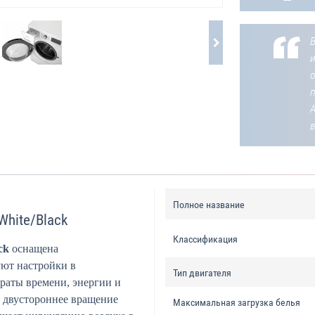
В
о
Полное название
White/Black
Классификация
ck
оснащена
уют настройки в
Тип двигателя
траты времени, энергии и
е двустороннее вращение
Максимальная загрузка белья