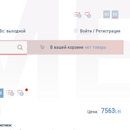
RO
RU
0
0
Вс: выходной
Войти
/
Регистрация
В вашей корзине
нет товара
88
0
0
7563
Lei
Цена:
истики: