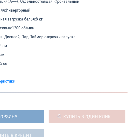
ация:
A+++, Отдельностоящая, Фронтальный
еля:
Инверторный
ая загрузка белья:
8 кг
тжима:
1200 об/мин
и:
Дисплей, Пар, Таймер отсрочки запуска
5 см
 см
.5 см
еристики
КОРЗИНУ
КУПИТЬ В ОДИН КЛИК
ПИТЬ В КРЕДИТ