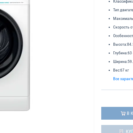
Классифик
Тип двигат
Максимальн
Скорость о
Особенност
Высота:
84.
Глубина:
63
Ширина:
59
Вес:
67 кг
Все характ
В 
КУ