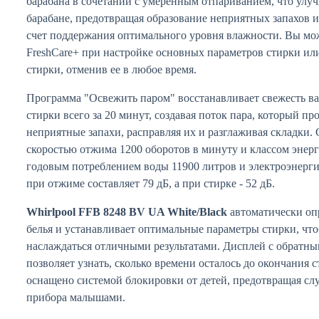
барабана в сочетании с умеренным отпариванием, что улу
барабане, предотвращая образование неприятных запахов и
счет поддержания оптимального уровня влажности. Вы м
FreshCare+ при настройке основных параметров стирки ил
стирки, отменив ее в любое время.
Программа "Освежить паром" восстанавливает свежесть в
стирки всего за 20 минут, создавая поток пара, который пр
неприятные запахи, расправляя их и разглаживая складки.
скоростью отжима 1200 оборотов в минуту и классом энер
годовым потреблением воды 11900 литров и электроэнерги
при отжиме составляет 79 дБ, а при стирке - 52 дБ.
Whirlpool FFB 8248 BV UA White/Black
автоматически опр
белья и устанавливает оптимальные параметры стирки, что
наслаждаться отличными результатами. Дисплей с обратны
позволяет узнать, сколько времени осталось до окончания 
оснащено системой блокировки от детей, предотвращая сл
прибора малышами.