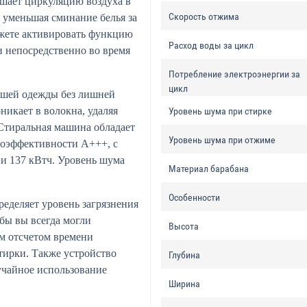
чшает циркуляцию воздуха в
Скорость отжима
 уменьшая сминание белья за
ожете активировать функцию
Расход воды за цикл
и непосредственно во время
Потребление электроэнергии за
цикл
ашей одежды без лишней
оникает в волокна, удаляя
Уровень шума при стирке
 Стиральная машина обладает
Уровень шума при отжиме
гоэффективности A+++, с
и 137 кВтч. Уровень шума
Материал барабана
Особенности
еделяет уровень загрязнения
бы вы всегда могли
Высота
м отсчетом времени
стирки. Также устройство
Глубина
учайное использование
Ширина