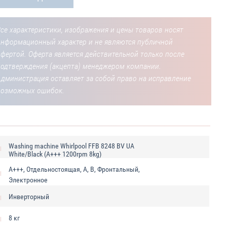
се характеристики, изображения и цены товаров носят
информационный характер и не являются публичной
фертой. Оферта является действительной только после
подтверждения (акцепта) менеджером компании.
Администрация оставляет за собой право на исправление
возможных ошибок.
Washing machine Whirlpool FFB 8248 BV UA
White/Black (A+++ 1200rpm 8kg)
A+++, Отдельностоящая, A, B, Фронтальный,
Электронное
Инверторный
8 кг