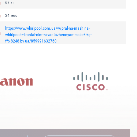
67 кг
24 мес
https://www.whirlpool.com.ua/w/pral-na-mashina-
whirlpool-z-frontal-nim-zavantazhennyam-solo-8-kg-
ffb-8248-bv-ua/859991632760