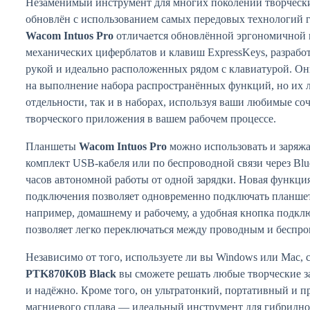
Незаменимый инструмент для многих поколений творческ
обновлён с использованием самых передовых технологий 
Wacom Intuos Pro
отличается обновлённой эргономичной
механических циферблатов и клавиш ExpressKeys, разрабо
рукой и идеально расположенных рядом с клавиатурой. О
на выполнение набора распространённых функций, но их л
отдельности, так и в наборах, используя ваши любимые со
творческого приложения в вашем рабочем процессе.
Планшеты
Wacom Intuos Pro
можно использовать и заряж
комплект USB-кабеля или по беспроводной связи через Blue
часов автономной работы от одной зарядки. Новая функци
подключения позволяет одновременно подключать планшет
например, домашнему и рабочему, а удобная кнопка подкл
позволяет легко переключаться между проводным и беспр
Независимо от того, используете ли вы Windows или Mac, 
PTK870K0B Black
вы сможете решать любые творческие з
и надёжно. Кроме того, он ультратонкий, портативный и п
магниевого сплава — идеальный инструмент для гибридно