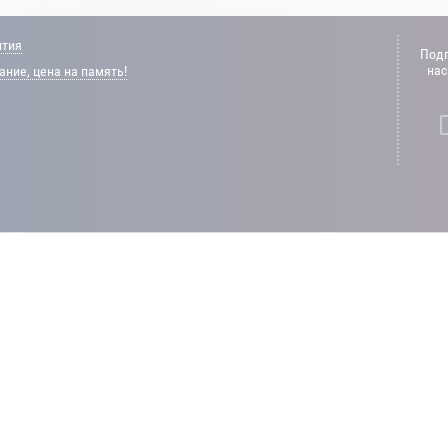
нтия
Подп
нас
ние, цена на память!