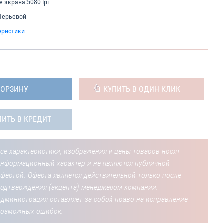
е экрана:
5080 lpi
Перьевой
еристики
КОРЗИНУ
КУПИТЬ В ОДИН КЛИК
ПИТЬ В КРЕДИТ
се характеристики, изображения и цены товаров носят
информационный характер и не являются публичной
фертой. Оферта является действительной только после
подтверждения (акцепта) менеджером компании.
Администрация оставляет за собой право на исправление
возможных ошибок.