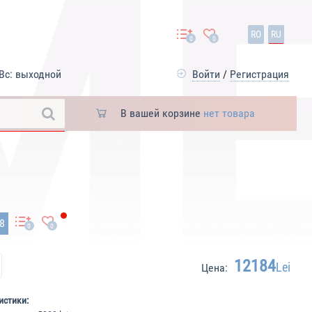
RO
RU
0
0
Вс: выходной
Войти
/
Регистрация
В вашей корзине
нет товара
48
0
0
12184
Lei
Цена:
истики: