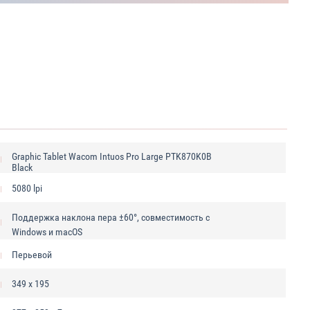
Graphic Tablet Wacom Intuos Pro Large PTK870K0B
Black
5080 lpi
Поддержка наклона пера ±60°, совместимость с
Windows и macOS
Перьевой
349 х 195