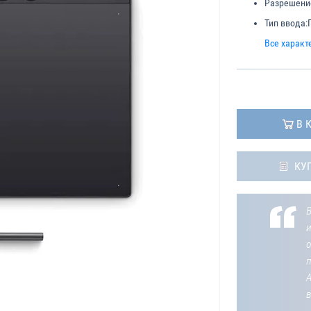
Разрешени
Тип ввода:
Все характ
В 
КУ
В
о