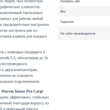
их людей, был полностью
Размеры, мм
графических планшетов.
Вес
 компоновкой тактильных
танных для работы любой
Гарантия
ни предварительно настроены
егко настроить как по
На сайте производителя
четания клавиш для каждого
ать с помощью входящего в
tooth 5.3, обеспечивая до 16
я беспроводного
 к двум компьютерам,
ючения на планшете
оводным подключением.
с
Wacom Intuos Pro Large
адачи эффективно, стабильно
рочный благодаря корпусу из
й и мобильной работы.