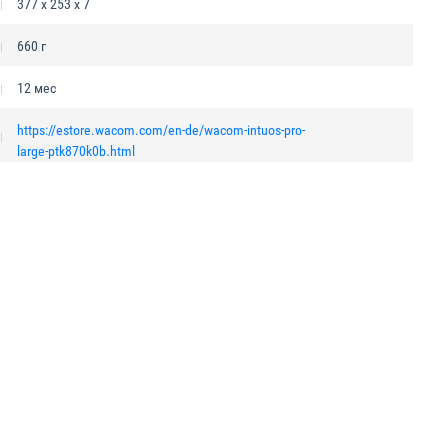
377 x 253 x 7
660 г
12 мес
https://estore.wacom.com/en-de/wacom-intuos-pro-
large-ptk870k0b.html