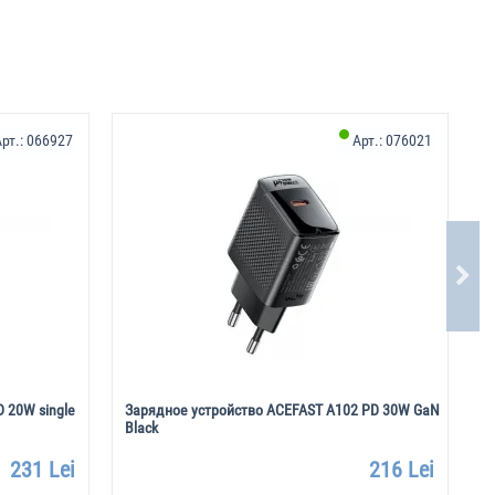
рт.:
066927
Арт.:
076021
 20W single
Зарядное устройство ACEFAST A102 PD 30W GaN
З
Black
U
231 Lei
216 Lei