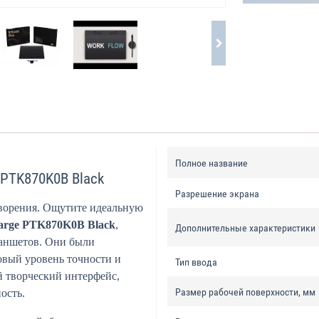
Полное название
 PTK870K0B Black
Разрешение экрана
творения. Ощутите идеальную
Large PTK870K0B Black
,
Дополнительные характеристики
аншетов. Они были
овый уровень точности и
Тип ввода
й творческий интерфейс,
Размер рабочей поверхности, мм
ость.