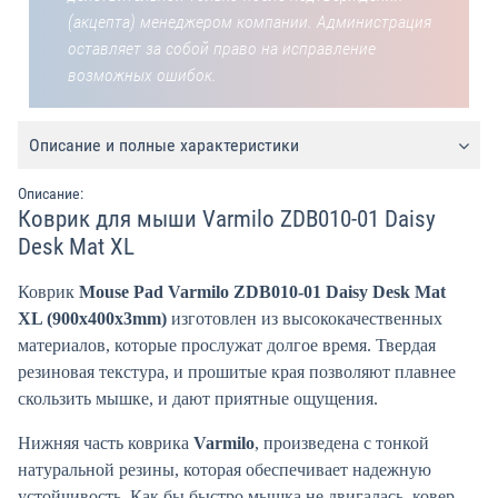
(акцепта) менеджером компании. Администрация
оставляет за собой право на исправление
возможных ошибок.
Описание и полные характеристики
Описание:
Коврик для мыши Varmilo ZDB010-01 Daisy
Desk Mat XL
Коврик
Mouse Pad Varmilo ZDB010-01 Daisy Desk Mat
XL (900x400x3mm)
изготовлен из высококачественных
материалов, которые прослужат долгое время. Твердая
резиновая текстура, и прошитые края позволяют плавнее
скользить мышке, и дают приятные ощущения.
Нижняя часть коврика
Varmilo
, произведена с тонкой
натуральной резины, которая обеспечивает надежную
устойчивость. Как бы быстро мышка не двигалась, ковер