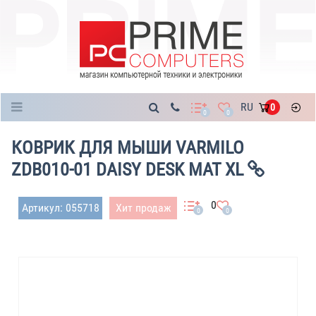
Каталог
RU
0
0
0
КОВРИК ДЛЯ МЫШИ VARMILO
ZDB010-01 DAISY DESK MAT XL
0
Артикул: 055718
Хит продаж
0
0