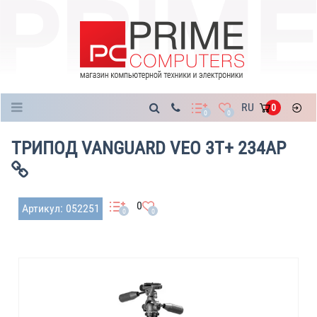
Каталог
RU
0
0
0
ТРИПОД VANGUARD VEO 3T+ 234AP
0
Артикул: 052251
0
0