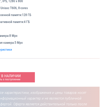
", IPS, 1280 x 800
Unisoc T606, 8-cores
оенной памяти:
128 ГБ
ативной памяти:
4 ГБ
амера:
8 Mpx
ая камера:
5 Mpx
еристики
Т В НАЛИЧИИ
ь о поступлении
се характеристики, изображения и цены товаров носят
информационный характер и не являются публичной
фертой. Оферта является действительной только после