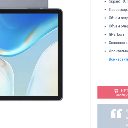
Экран:
10.1
Процессор:
Объем встр
Объем опер
GPS:
Есть
Основная к
Фронтальн
Все характ
НЕ
сообщит
В
о