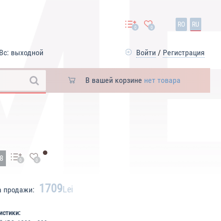
RO
RU
0
0
Вс: выходной
Войти
/
Регистрация
В вашей корзине
нет товара
18
0
0
1709
Lei
а продажи:
истики: