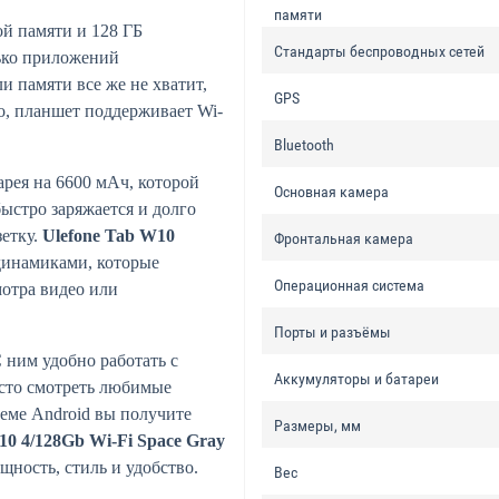
памяти
ой памяти и 128 ГБ
Стандарты беспроводных сетей
лько приложений
и памяти все же не хватит,
GPS
о, планшет поддерживает Wi-
Bluetooth
рея на 6600 мАч, которой
Основная камера
ыстро заряжается и долго
зетку.
Ulefone Tab W10
Фронтальная камера
динамиками, которые
Операционная система
мотра видео или
Порты и разъёмы
С ним удобно работать с
Аккумуляторы и батареи
осто смотреть любимые
теме Android вы получите
Размеры, мм
10 4/128Gb Wi-Fi Space Gray
ощность, стиль и удобство.
Вес