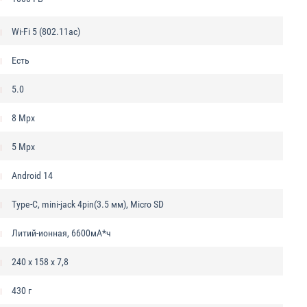
Wi-Fi 5 (802.11ac)
Есть
5.0
8 Mpx
5 Mpx
Android 14
Type-C, mini-jack 4pin(3.5 мм), Micro SD
Литий-ионная, 6600мА*ч
240 х 158 х 7,8
430 г