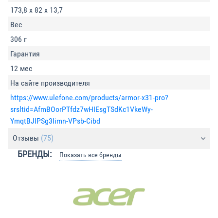
173,8 x 82 x 13,7
Вес
306 г
Гарантия
12 мес
На сайте производителя
https://www.ulefone.com/products/armor-x31-pro?
srsltid=AfmBOorPTfdz7wHIEsgTSdKc1VkeWy-
YmqtBJIPSg3limn-VPsb-Cibd
Отзывы
(75)
БРЕНДЫ:
Показать все бренды