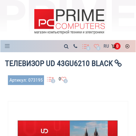
Каталог
RU
0
0
0
ТЕЛЕВИЗОР UD 43GU6210 BLACK
0
Артикул: 073195
0
0