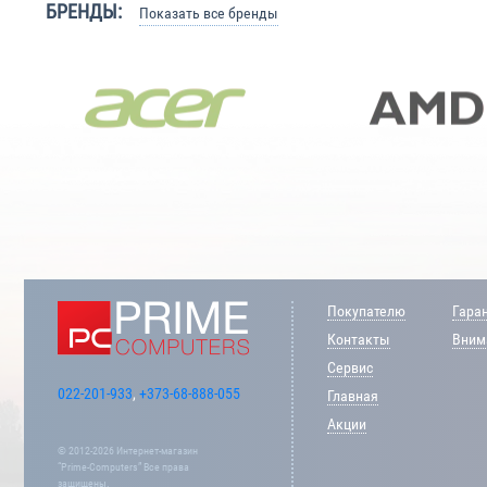
БРЕНДЫ:
Показать все бренды
Покупателю
Гара
Контакты
Внима
Сервис
022-201-933
,
+373-68-888-055
Главная
Акции
© 2012-2026 Интернет-магазин
“Prime-Computers” Все права
защищены.