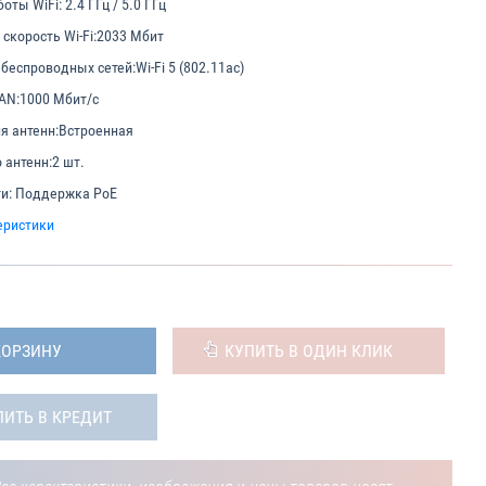
боты WiFi:
2.4 ГГц / 5.0 ГГц
скорость Wi-Fi:
2033 Мбит
беспроводных сетей:
Wi-Fi 5 (802.11ac)
AN:
1000 Мбит/с
я антенн:
Встроенная
 антенн:
2 шт.
и:
Поддержка PoE
еристики
КОРЗИНУ
КУПИТЬ В ОДИН КЛИК
ПИТЬ В КРЕДИТ