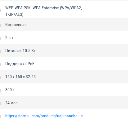
WEP, WPA-PSK, WPA-Enterprise (WPA/WPA2,
TKIP/AES)
Встроенная
2 шт.
Питание: 10.5 Вт
Поддержка PoE
160 x 160 x 32.65
300 г
24 мес
https://store.ui.com/products/uap-nanohd-us