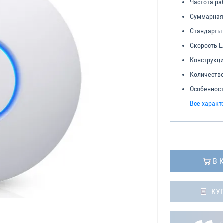
Частота ра
Суммарная 
Стандарты 
Скорость L
Конструкци
Количество
Особенност
Все характ
В 
КУ