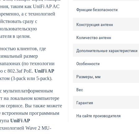
ния, таким как UniFi AP AC
Функции безопасности
ременно, а с технологией
ствовать сразу с
Конструкция антенн
пользовательскую
ателя в целом.
Количество антенн
тностью клиентов, где
Дополнительные характеристики
инимальный размер
иапазонах (по технологии
Особенности
 с 802.3af PoE.
UniFi AP
Размеры, мм
том (3-pack или 5-pack).
Вес
е с мультиплатформенным
т на локальном компьютере
Гарантия
ном сервисе. Вы также можете
же встроенным программным
На сайте производителя
ступа
UniFi AP
 технологией Wave 2 MU-