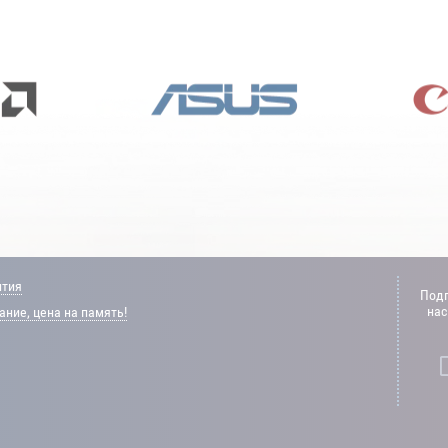
нтия
Подп
нас
ние, цена на память!