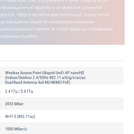
се характеристики, изображения и цены товаров носят
информационный характер и не являются публичной
фертой. Оферта является действительной только после
подтверждения (акцепта) менеджером компании.
Администрация оставляет за собой право на исправление
возможных ошибок.
Wireless Access Point Ubiquiti UniFi AP nanoHD
(Indoor/Outdoor 2.4/5GHz 802.11 a/b/g/n/ac/ac
Dual-Band Antenna 4x4 MU-MIMO PoE)
2.4 ГГц / 5.0 ГГц
2033 Мбит
Wi-Fi 5 (802.11ac)
1000 Мбит/с