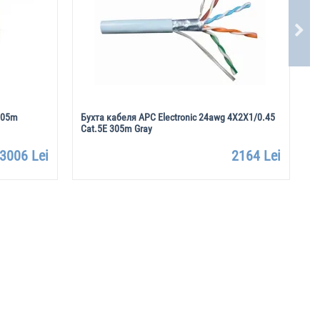
 305m
Бухта кабеля APC Electronic 24awg 4X2X1/0.45
Б
Cat.5E 305m Gray
4
3006 Lei
2164 Lei