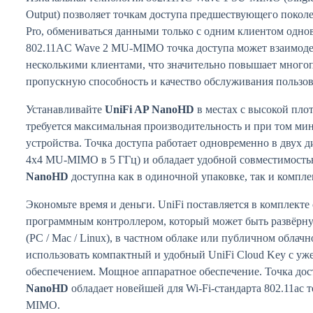
Output) позволяет точкам доступа предшествующего поколе
Pro, обмениваться данными только с одним клиентом однов
802.11AC Wave 2 MU-MIMO точка доступа может взаимодей
несколькими клиентами, что значительно повышает много
пропускную способность и качество обслуживания пользов
Устанавливайте
UniFi AP NanoHD
в местах с высокой пло
требуется максимальная производительность и при том м
устройства. Точка доступа работает одновременно в двух д
4х4 MU-MIMO в 5 ГГц) и обладает удобной совместимостью
NanoHD
доступна как в одиночной упаковке, так и комплек
Экономьте время и деньги. UniFi поставляется в комплект
программным контроллером, который может быть развёрну
(PC / Mac / Linux), в частном облаке или публичном облач
использовать компактный и удобный UniFi Cloud Key с у
обеспечением. Мощное аппаратное обеспечение. Точка до
NanoHD
обладает новейшей для Wi-Fi-стандарта 802.11ac
MIMO.