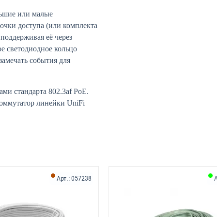
льшие или малые
точки доступа (или комплекта
 поддерживая её через
е светодиодное кольцо
замечать события для
ми стандарта 802.3af PoE.
коммутатор линейки UniFi
Арт.:
057238
А