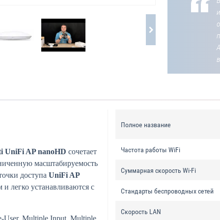
В
о
Полное название
Частота работы WiFi
iti UniFi AP nanoHD
сочетает
раниченную масштабируемость
Суммарная скорость Wi-Fi
точки доступа
UniFi AP
и легко устанавливаются с
Стандарты беспроводных сетей
Скорость LAN
er, Multiple Input, Multiple