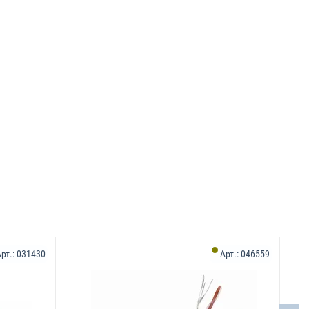
рт.:
031430
Арт.:
046559