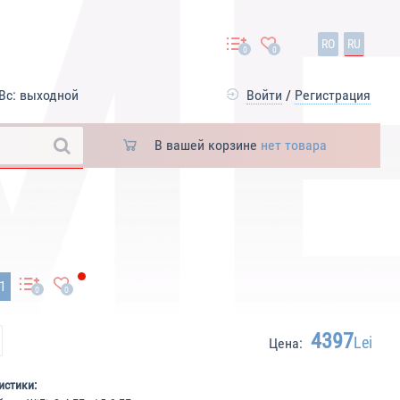
RO
RU
0
0
Вс: выходной
Войти
/
Регистрация
В вашей корзине
нет товара
61
0
0
4397
Lei
Цена:
истики: