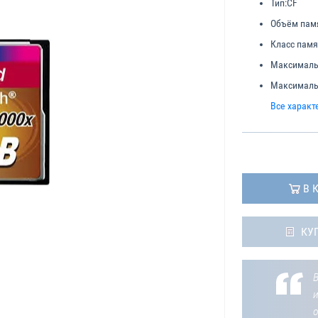
Тип:
CF
Объём пам
Класс памя
Максимальн
Максимальн
Все характ
В 
КУ
В
о