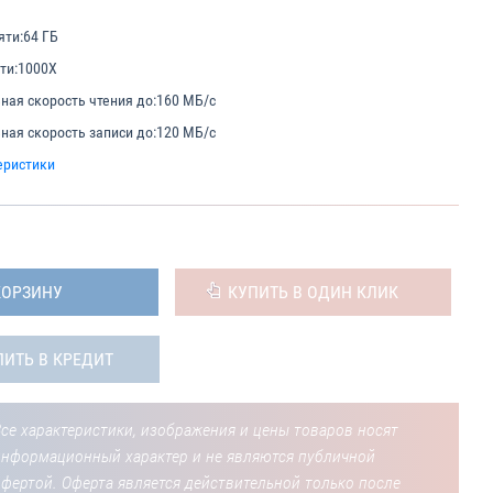
яти:
64 ГБ
ти:
1000X
ая скорость чтения до:
160 МБ/с
ая скорость записи до:
120 МБ/с
еристики
КОРЗИНУ
КУПИТЬ В ОДИН КЛИК
ПИТЬ В КРЕДИТ
се характеристики, изображения и цены товаров носят
информационный характер и не являются публичной
фертой. Оферта является действительной только после