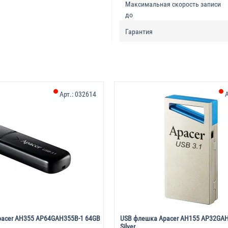
Максимальная скорость записи
до
Гарантия
Арт.:
032614
А
acer AH355 AP64GAH355B-1 64GB
USB флешка Apacer AH155 AP32GAH
Silver