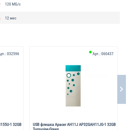
120 МБ/с
12 мес
рт.:
032596
Арт.:
060437
155U-1 32GB
USB флешка Apacer AH11J AP32GAH11JG-1 32GB
U
Turquoise-Green
1