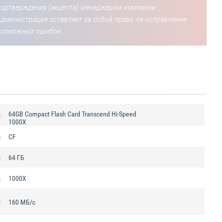
подтверждения (акцепта) менеджером компании.
Администрация оставляет за собой право на исправление
возможных ошибок.
64GB Compact Flash Card Transcend Hi-Speed
1000X
CF
64 ГБ
1000X
160 МБ/с