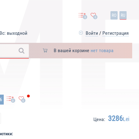
RO
RU
0
0
Вс: выходной
Войти
/
Регистрация
В вашей корзине
нет товара
26
0
0
3286
Lei
Цена:
истики: