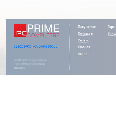
Покупателю
Гара
Контакты
Внима
Сервис
022-201-933
,
+373-68-888-055
Главная
Акции
© 2012-2026 Интернет-магазин
“Prime-Computers” Все права
защищены.