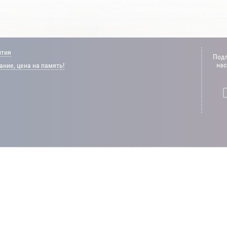
нтия
Подп
нас
ние, цена на память!