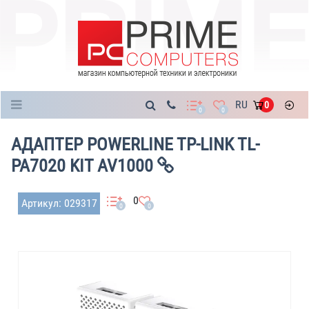
Каталог
RU
0
0
0
АДАПТЕР POWERLINE TP-LINK TL-
PA7020 KIT AV1000
0
Артикул: 029317
0
0