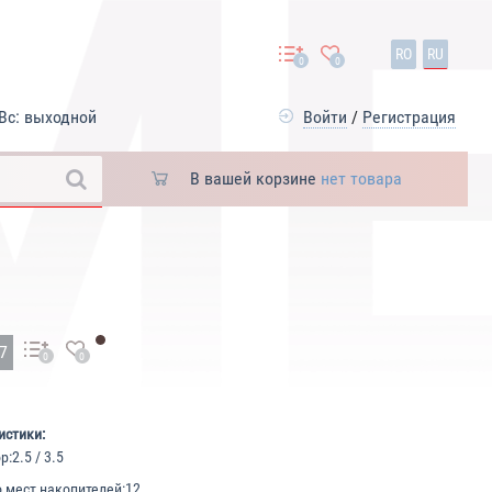
RO
RU
0
0
Вс: выходной
Войти
/
Регистрация
В вашей корзине
нет товара
47
0
0
истики:
р:
2.5 / 3.5
 мест накопителей:
12