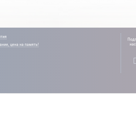
нтия
Подп
нас
ние, цена на память!