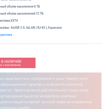
ный объём накопителя:
6 ТБ
ный объём накопителей:
72 ТБ
истема:
EXT4
азъёмы:
4xUSB 3.0, 4xLAN ( RJ-45 ), Expansion
еристики
Т В НАЛИЧИИ
ь о поступлении
се характеристики, изображения и цены товаров носят
информационный характер и не являются публичной
фертой. Оферта является действительной только после
подтверждения (акцепта) менеджером компании.
Администрация оставляет за собой право на исправление
возможных ошибок.