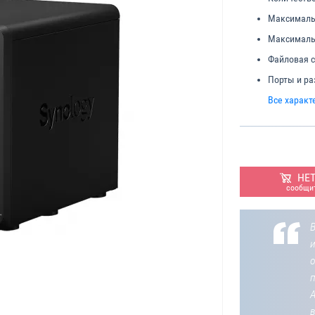
Максималь
Максималь
Файловая с
Порты и р
Все характ
НЕ
сообщит
В
о