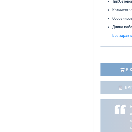
Тип:
Сетево
Количество
Особенност
Длина кабе
Все характ
В 
КУ
В
о