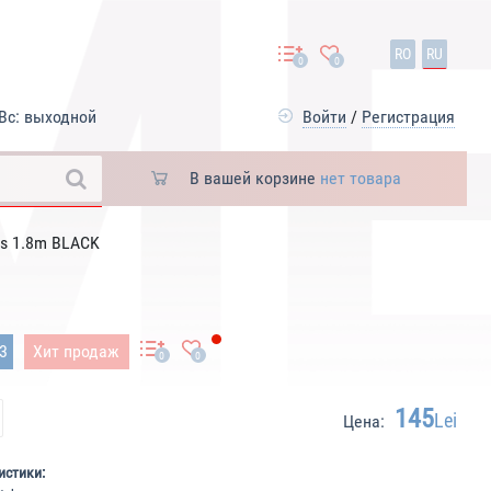
RO
RU
0
0
Вс: выходной
Войти
/
Регистрация
В вашей корзине
нет товара
ts 1.8m BLACK
33
Хит продаж
0
0
145
Lei
Цена:
истики: