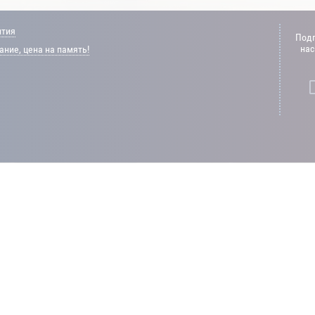
нтия
Подп
нас
ние, цена на память!