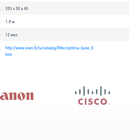
353 x 50 x 40
1.8 м
12 мес
http://www.sven.fi/ru/catalog/filter/optima_base_6.
htm