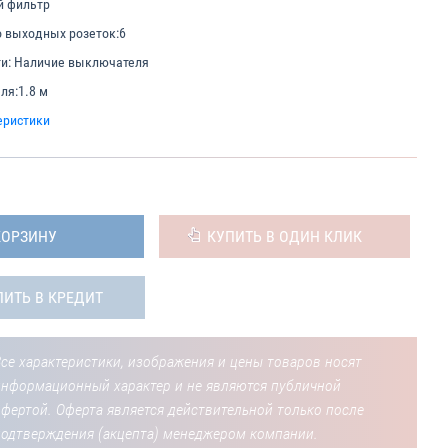
й фильтр
 выходных розеток:
6
и:
Наличие выключателя
ля:
1.8 м
еристики
КОРЗИНУ
КУПИТЬ В ОДИН КЛИК
ПИТЬ В КРЕДИТ
се характеристики, изображения и цены товаров носят
информационный характер и не являются публичной
фертой. Оферта является действительной только после
подтверждения (акцепта) менеджером компании.