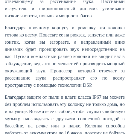
отвечающему за рассеивание звука. Пассивный
излучатель и широкополосный динамик усиливают
низкие частоты, повышая мощность басов.
Благодаря прочному корпусу и ремешку эта колонка
готова ко всему. Повесьте ее на рюкзак, запястье или даже
зонтик, когда вы загораете, а направленный вниз
динамик будет проецировать звук непосредственно на
вас. Пускай компактный размер колонки не вводит вас в
заблуждение, ведь это не мешает ей производить мощный
окружающий звук. Процессор, который отвечает за
рассеивание звука, распространяет его по всему
пространству с помощью технологии DSP.
Благодаря защите от пыли и влаги класса IP67 вы можете
без проблем использовать эту колонку не только дома, но
и на улице. Возьмите ее с собой, чтобы слушать любимую
музыку, наслаждаясь с друзьями солнечной погодой в
бассейне, на речке или в парке. Колонка способна
работать от аккумулятора до 16 часов, поэтому не бойтесь