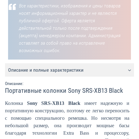
Все характеристики, изображения и цены товаров
носят информационный характер и не являются
публичной офертой. Оферта является
действительной только после подтверждения
(акцепта) менеджером компании. Администрация
оставляет за собой право на исправление
возможных ошибок.
Описание и полные характеристики
Описание:
Портативные колонки Sony SRS-XB13 Black
Колонка
Sony SRS-XB13 Black
имеет надежную и
портативную конструкцию, поэтому ее легко переносить
с помощью специального ремешка. Но несмотря на
небольшой размер, она производит мощные басы
благодаря технологии Extra Bass и процессору,