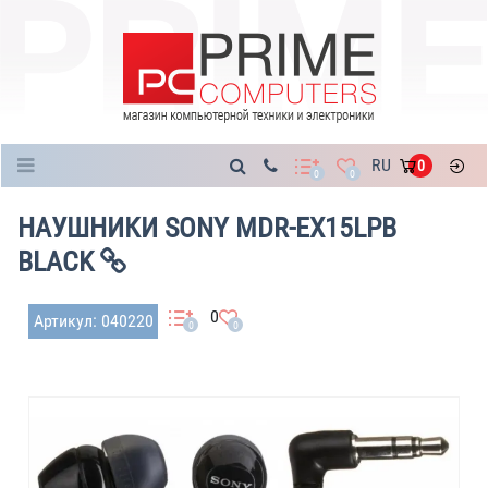
Каталог
RU
0
0
0
НАУШНИКИ SONY MDR-EX15LPB
BLACK
0
Артикул: 040220
0
0