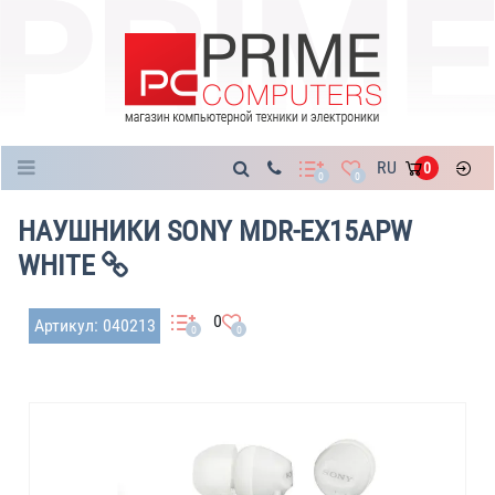
Каталог
RU
0
0
0
НАУШНИКИ SONY MDR-EX15APW
WHITE
0
Артикул: 040213
0
0