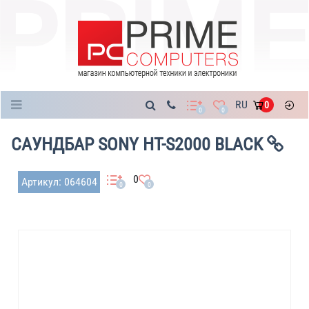
Каталог
RU
0
0
0
САУНДБАР SONY HT-S2000 BLACK
0
Артикул: 064604
0
0