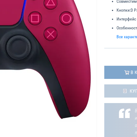
Совместим
Кнопки:
D P
Интерфейс
Особенност
Все характ
В 
КУ
В
о