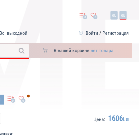
RO
RU
0
0
Вс: выходной
Войти
/
Регистрация
В вашей корзине
нет товара
01
0
0
1606
Lei
Цена:
истики: