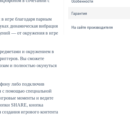
крофоном в сочетании с
Особенности
Гарантия
 в игре благодаря парным
уках динамическая вибрация
На сайте производителя
ений — от окружения в игре
редметами и окружением в
триггеров. Вы сможете
мозам и полностью окунуться
рофону либо подключив
он с помощью специальной
игровые моменты и ведите
кнопки SHARE, кнопка
 создания игрового контента