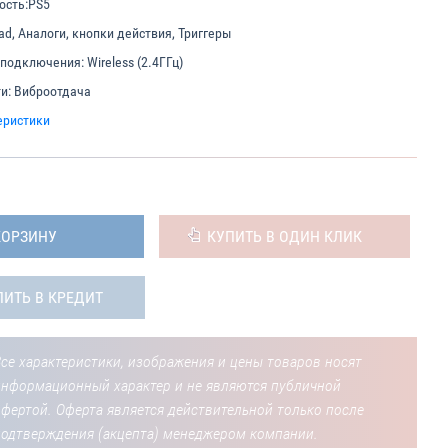
ость:
PS5
ad, Аналоги, кнопки действия, Триггеры
 подключения:
Wireless (2.4ГГц)
и:
Виброотдача
еристики
КОРЗИНУ
КУПИТЬ В ОДИН КЛИК
ПИТЬ В КРЕДИТ
се характеристики, изображения и цены товаров носят
информационный характер и не являются публичной
фертой. Оферта является действительной только после
подтверждения (акцепта) менеджером компании.