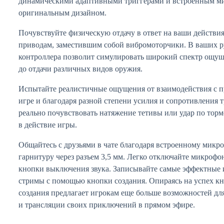
динамическими адаптивными триггерами и встроенным ми
оригинальным дизайном.
Почувствуйте физическую отдачу в ответ на ваши действия
приводам, заместившим собой вибромоторчики. В ваших р
контроллера позволит симулировать широкий спектр ощущ
до отдачи различных видов оружия.
Испытайте реалистичные ощущения от взаимодействия с п
игре и благодаря разной степени усилия и сопротивления 
реально почувствовать натяжение тетивы или удар по тор
в действие игры.
Общайтесь с друзьями в чате благодаря встроенному мик
гарнитуру через разъем 3,5 мм. Легко отключайте микроф
кнопки выключения звука. Записывайте самые эффектные 
стримы с помощью кнопки создания. Опираясь на успех 
создания предлагает игрокам еще больше возможностей для
и трансляции своих приключений в прямом эфире.