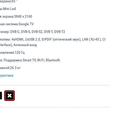
экрана:
65 "
ы:
Mini Led
е экрана:
3840 x 2160
ая система:
Google TV
тюнер:
DVB-C, DVB-S, DVB-S2, DVB-T, DVB-T2
азъёмы:
4xHDMI, 2xUSB 2.0, S/PDIF (оптический звук), LAN ( RJ-45 ), CI
terface), Антенный вход
новления:
120 Гц
и:
Поддержка Smart TV, Wi-Fi, Bluetooth
тавкой:
26.3 кг
еристики