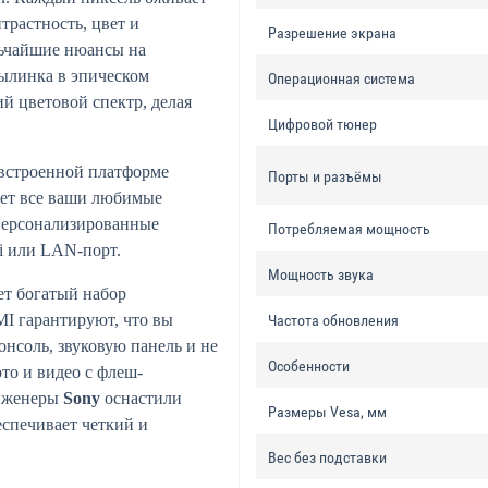
трастность, цвет и
Разрешение экрана
льчайшие нюансы на
ылинка в эпическом
Операционная система
й цветовой спектр, делая
Цифровой тюнер
 встроенной платформе
Порты и разъёмы
ает все ваши любимые
 персонализированные
Потребляемая мощность
i или LAN-порт.
Мощность звука
ет богатый набор
I гарантируют, что вы
Частота обновления
нсоль, звуковую панель и не
Особенности
то и видео с флеш-
инженеры
Sony
оснастили
Размеры Vesa, мм
спечивает четкий и
Вес без подставки