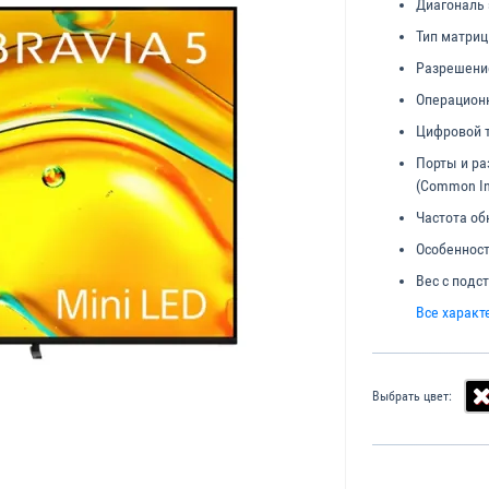
Диагональ 
Тип матриц
Разрешени
Операционн
Цифровой 
Порты и р
(Common In
Частота об
Особенност
Вес с подс
Все характ
Выбрать цвет: