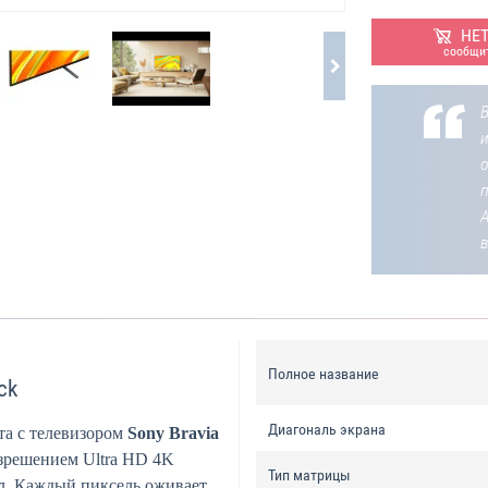
НЕ
сообщит
В
о
Полное название
ck
Диагональ экрана
та с телевизором
Sony Bravia
азрешением Ultra HD 4K
Тип матрицы
л. Каждый пиксель оживает