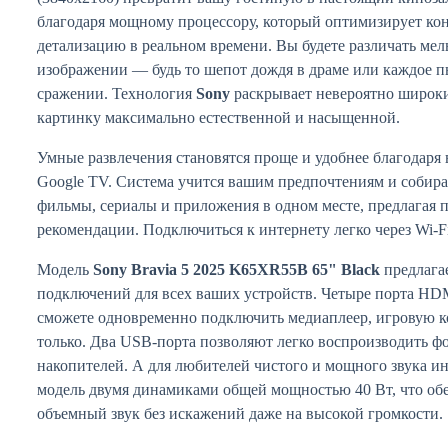
благодаря мощному процессору, который оптимизирует кон
детализацию в реальном времени. Вы будете различать ме
изображении — будь то шепот дождя в драме или каждое п
сражении. Технология
Sony
раскрывает невероятно широки
картинку максимально естественной и насыщенной.
Умные развлечения становятся проще и удобнее благодаря
Google TV. Система учится вашим предпочтениям и собир
фильмы, сериалы и приложения в одном месте, предлагая
рекомендации. Подключиться к интернету легко через Wi-F
Модель
Sony Bravia 5 2025 K65XR55B 65" Black
предлага
подключений для всех ваших устройств. Четыре порта HDM
сможете одновременно подключить медиаплеер, игровую ко
только. Два USB-порта позволяют легко воспроизводить фо
накопителей. А для любителей чистого и мощного звука 
модель двумя динамиками общей мощностью 40 Вт, что обе
объемный звук без искажений даже на высокой громкости.