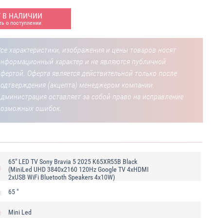
Т В НАЛИЧИИ
ь о поступлении
се характеристики, изображения и цены товаров носят
информационный характер и не являются публичной
фертой. Оферта является действительной только после
подтверждения (акцепта) менеджером компании.
Администрация оставляет за собой право на исправление
возможных ошибок.
65" LED TV Sony Bravia 5 2025 K65XR55B Black
(MiniLed UHD 3840x2160 120Hz Google TV 4xHDMI
2xUSB WiFi Bluetooth Speakers 4x10W)
65 "
Mini Led