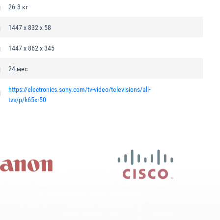
26.3 кг
1447 x 832 x 58
1447 x 862 x 345
24 мес
https://electronics.sony.com/tv-video/televisions/all-
tvs/p/k65xr50