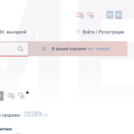
RO
RU
0
0
Вс: выходной
Войти
/
Регистрация
В вашей корзине
нет товара
21
0
0
29289
Lei
а продажи:
истики: