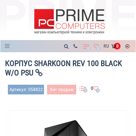
Каталог
RU
0
0
0
КОРПУС SHARKOON REV 100 BLACK
W/O PSU
0
Артикул: 058822
Хит продаж
0
0