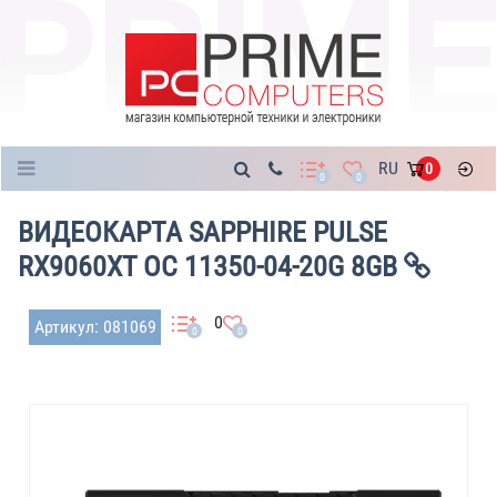
Каталог
RU
0
0
0
ВИДЕОКАРТА SAPPHIRE PULSE
RX9060XT OC 11350-04-20G 8GB
0
Артикул: 081069
0
0