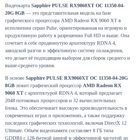
Видеокарта
Sapphire PULSE RX9060XT OC 11350-04-
20G 8GB
— это представительная модель на базе
графического процессора AMD Radeon RX 9060 XT в
исполнении серии Pulse, ориентированная на игровую и
продуктивную работу в разрешении Full HD и выше. Она
сочетает в себе продвинутую архитектуру RDNA 4,
заводской разгон и эффективную систему охлаждения,
что делает её подходящим выбором для сборок среднего и
выше-среднего уровня.
В основе
Sapphire PULSE RX9060XT OC 11350-04-20G
8GB
лежит графический процессор
AMD Radeon RX
9060 XT
с архитектурой RDNA 4, который предлагает
2048 потоковых процессоров и 32 вычислительных
блока. Это обеспечивает высокую производительность в
современных играх и приложениях, а также поддержку
последних графических технологий, включая DirectX 12
Ultimate. Объём видеопамяти составляет 8 ГБ типа
GDDR6 с 128-битной шиной и эффективной частотой до