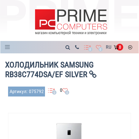
Каталог
RU
0
0
0
ХОЛОДИЛЬНИК SAMSUNG
RB38C774DSA/EF SILVER
0
Артикул: 075792
0
0