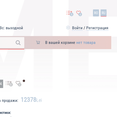
RO
RU
0
0
Вс: выходной
Войти
/
Регистрация
В вашей корзине
нет товара
84
0
0
12378
Lei
а продажи:
истики: