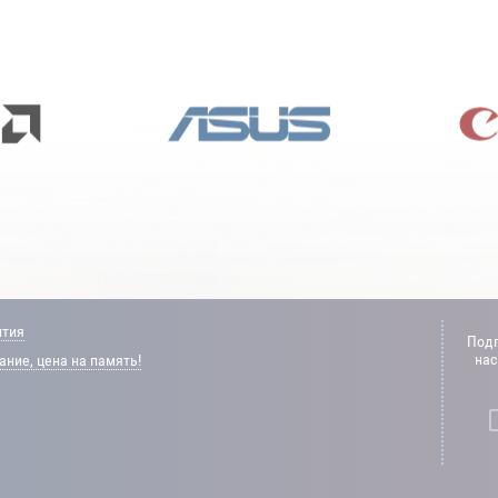
нтия
Подп
нас
ние, цена на память!