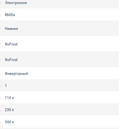
Электронное
R600a
Нижнее
NoFrost
NoFrost
Инверторный
1
114 л
230 л
344 л