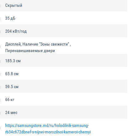
Скрытый
35 дБ
204 кВт/год
Дисплей, Наличие "Зоны свежести" ,
Перенавешиваемые двери
185.3 см
65.8 см
59.5 см
66 кг
24 мес
https://samsungstore.md/ru/holodilnik-samsung-
rb34c672dbnef-s-nijnei-morozilnoi-kameroi-chernyi