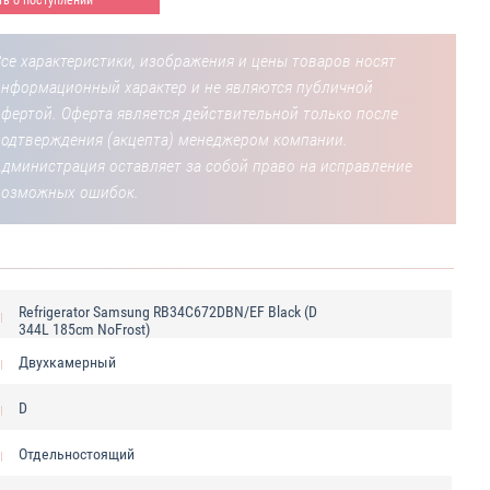
се характеристики, изображения и цены товаров носят
информационный характер и не являются публичной
фертой. Оферта является действительной только после
подтверждения (акцепта) менеджером компании.
Администрация оставляет за собой право на исправление
возможных ошибок.
Refrigerator Samsung RB34C672DBN/EF Black (D
344L 185cm NoFrost)
Двухкамерный
D
Отдельностоящий