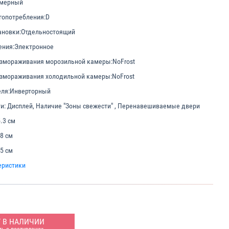
амерный
гопотребления:
D
ановки:
Отдельностоящий
ения:
Электронное
азмораживания морозильной камеры:
NoFrost
азмораживания холодильной камеры:
NoFrost
еля:
Инверторный
и:
Дисплей, Наличие "Зоны свежести" , Перенавешиваемые двери
.3 см
.8 см
.5 см
еристики
Т В НАЛИЧИИ
ь о поступлении