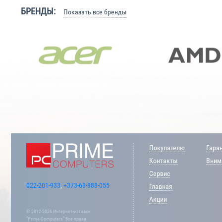
БРЕНДЫ:
Показать все бренды
Покупателю
Гара
Контакты
Внима
Сервис
022-201-933
,
+373-68-888-055
Главная
Акции
© 2012-2026 Интернет-магазин
“Prime-Computers” Все права