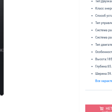
Тип:
Двухк
Класс энер
Способ уст
Тип управл
Система р
Система р
Тип двигат
Особенност
Высота:
185
Глубина:
65
Ширина:
59
Все характ
НЕ
сообщит