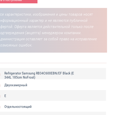
се характеристики, изображения и цены товаров носят
информационный характер и не являются публичной
фертой. Оферта является действительной только после
подтверждения (акцепта) менеджером компании.
Администрация оставляет за собой право на исправление
возможных ошибок.
Refrigerator Samsung RB34C600EBN/EF Black (E
344L 185cm NoFrost)
Двухкамерный
E
Отдельностоящий