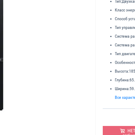
Тип:
Двухк
Класс энер
Способ уст
Тип управл
Система р
Система р
Тип двигат
Особенност
Высота:
185
Глубина:
65
Ширина:
59
Все характ
НЕ
сообщит