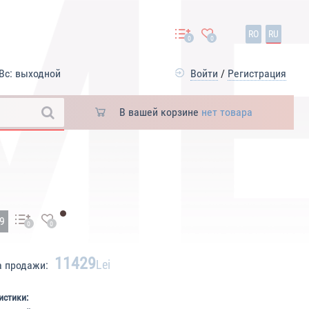
RO
RU
0
0
Вс: выходной
Войти
/
Регистрация
В вашей корзине
нет товара
09
0
0
11429
Lei
а продажи:
истики: