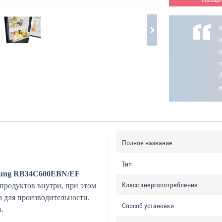
В
о
Полное название
Тип
ung RB34C600EBN/EF
Класс энергопотребления
 продуктов внутри, при этом
а для производительности.
Способ установки
.