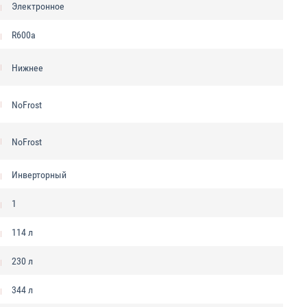
Электронное
R600a
Нижнее
NoFrost
NoFrost
Инверторный
1
114 л
230 л
344 л