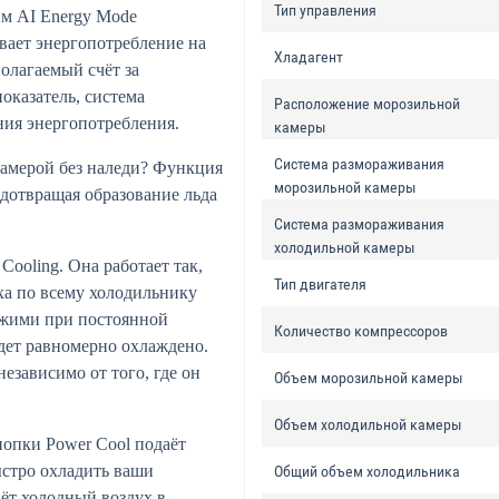
Тип управления
им AI Energy Mode
вает энергопотребление на
Хладагент
олагаемый счёт за
оказатель, система
Расположение морозильной
ния энергопотребления.
камеры
Система размораживания
камерой без наледи? Функция
морозильной камеры
едотвращая образование льда
Система размораживания
холодильной камеры
Cooling. Она работает так,
Тип двигателя
ха по всему холодильнику
ежими при постоянной
Количество компрессоров
удет равномерно охлаждено.
езависимо от того, где он
Объем морозильной камеры
Объем холодильной камеры
опки Power Cool подаёт
ыстро охладить ваши
Общий объем холодильника
ёт холодный воздух в