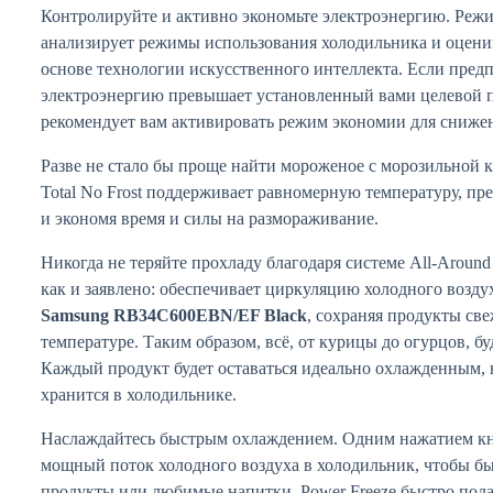
Контролируйте и активно экономьте электроэнергию. Реж
анализирует режимы использования холодильника и оцени
основе технологии искусственного интеллекта. Если предп
электроэнергию превышает установленный вами целевой п
рекомендует вам активировать режим экономии для сниже
Разве не стало бы проще найти мороженое с морозильной 
Total No Frost поддерживает равномерную температуру, пр
и экономя время и силы на размораживание.
Никогда не теряйте прохладу благодаря системе All-Around 
как и заявлено: обеспечивает циркуляцию холодного возду
Samsung RB34C600EBN/EF Black
, сохраняя продукты св
температуре. Таким образом, всё, от курицы до огурцов, б
Каждый продукт будет оставаться идеально охлажденным, н
хранится в холодильнике.
Наслаждайтесь быстрым охлаждением. Одним нажатием кн
мощный поток холодного воздуха в холодильник, чтобы б
продукты или любимые напитки. Power Freeze быстро пода