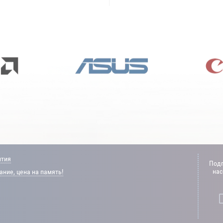
нтия
Подп
нас
ние, цена на память!