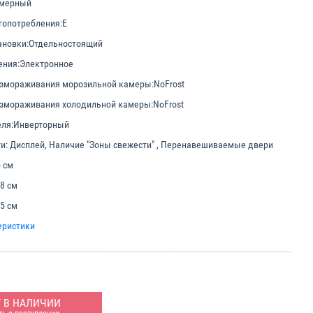
амерный
гопотребления:
E
ановки:
Отдельностоящий
ения:
Электронное
азмораживания морозильной камеры:
NoFrost
азмораживания холодильной камеры:
NoFrost
еля:
Инверторный
и:
Дисплей, Наличие "Зоны свежести" , Перенавешиваемые двери
 см
.8 см
.5 см
еристики
Т В НАЛИЧИИ
ь о поступлении