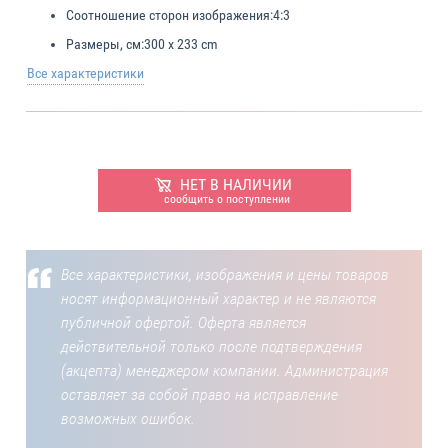
Соотношение сторон изображения:
4:3
Размеры, см:
300 х 233 cm
Все характеристики
НЕТ В НАЛИЧИИ
сообщить о поступлении
Все характеристики, изображения и цены товаров
носят информационный характер и не являются
публичной офертой. Оферта является
действительной только после подтверждения
(акцепта) менеджером компании. Администрация
оставляет за собой право на исправление
возможных ошибок.