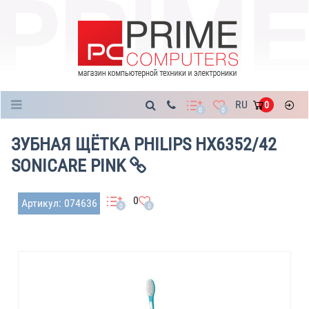
Каталог
RU
0
0
0
ЗУБНАЯ ЩЁТКА PHILIPS HX6352/42
SONICARE PINK
0
Артикул: 074636
0
0