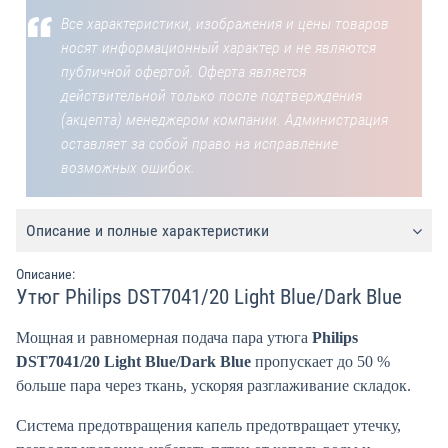
Все характеристики, изображения и цены товаров
носят информационный характер и не являются
публичной офертой. Оферта является
действительной только после подтверждения
(акцепта) менеджером компании. Администрация
оставляет за собой право на исправление
возможных ошибок.
Описание и полные характеристики
Описание:
Утюг Philips DST7041/20 Light Blue/Dark Blue
Мощная и равномерная подача пара утюга
Philips
DST7041/20 Light Blue/Dark Blue
пропускает до 50 %
больше пара через ткань, ускоряя разглаживание складок.
Система предотвращения капель предотвращает утечку,