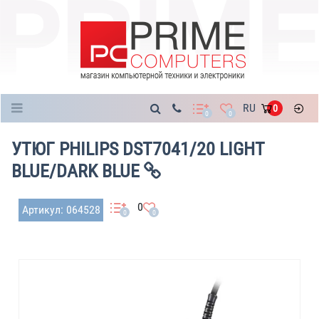
Каталог
RU
0
0
0
УТЮГ PHILIPS DST7041/20 LIGHT
BLUE/DARK BLUE
0
Артикул: 064528
0
0