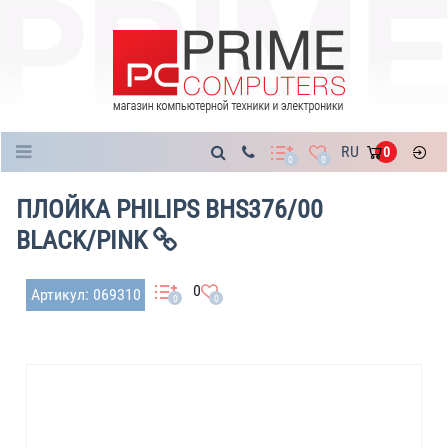
Каталог
RU
0
0
0
ПЛОЙКА PHILIPS BHS376/00
BLACK/PINK
0
Артикул: 069310
0
0