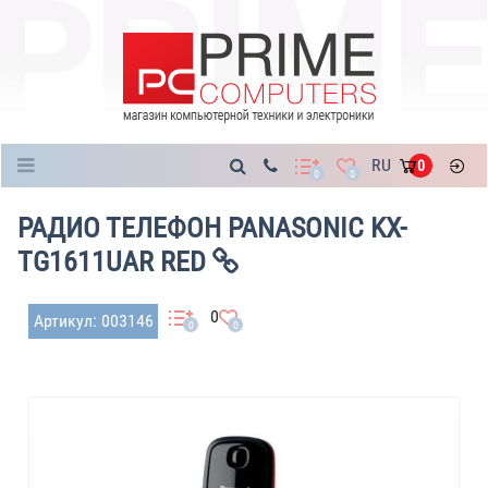
Каталог
RU
0
0
0
РАДИО ТЕЛЕФОН PANASONIC KX-
TG1611UAR RED
0
Артикул: 003146
0
0