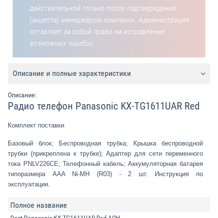
действительной только после подтверждения
(акцепта) менеджером компании. Администрация
оставляет за собой право на исправление
возможных ошибок.
Описание и полные характеристики
Описание:
Радио телефон Panasonic KX-TG1611UAR Red
Комплект поставки
Базовый блок; Беспроводная трубка; Крышка беспроводной
трубки (прикреплена к трубке); Адаптер для сети переменного
тока PNLV226CE; Телефонный кабель; Аккумуляторная батарея
типоразмера AAA Ni-MH (R03) - 2 шт. Инструкция по
эксплуатации.
Полное название
Dect Panasonic KX-TG1611UAR Red AOH