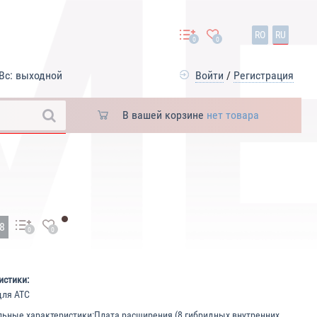
RO
RU
0
0
Вс: выходной
Войти
/
Регистрация
В вашей корзине
нет товара
38
0
0
истики:
для АТС
ьные характеристики:
Плата расширения (8 гибридных внутренних