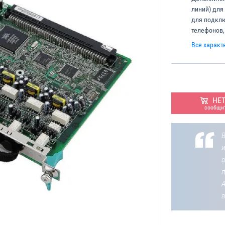
линий) для
для подклю
телефонов,
Все характ
НЕ
сообщит
В
о