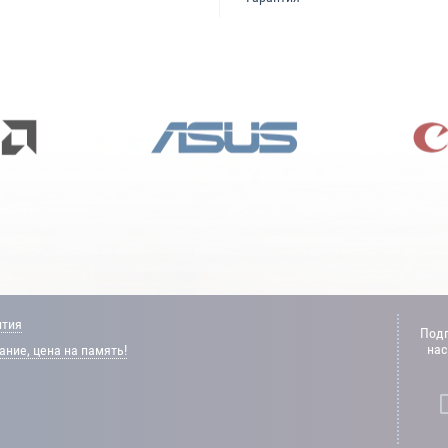
нтия
Подп
нас
ние, цена на память!