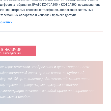
 цифровых гибридных IP-ATC KX-TDA100 и KX-TDA200; предназначена
чения цифровых системных телефонов, аналоговых системных
 телефонных аппаратов и консолей прямого доступа.
еристики
Т В НАЛИЧИИ
ь о поступлении
се характеристики, изображения и цены товаров носят
информационный характер и не являются публичной
фертой. Оферта является действительной только после
подтверждения (акцепта) менеджером компании.
Администрация оставляет за собой право на исправление
возможных ошибок.