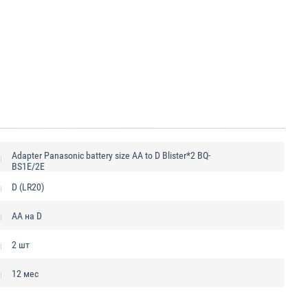
Adapter Panasonic battery size AA to D Blister*2 BQ-
BS1E/2E
D (LR20)
АА на D
2 шт
12 мес