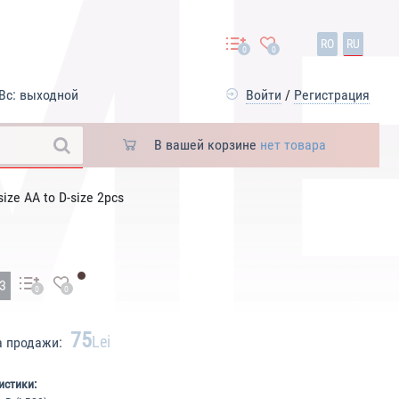
RO
RU
0
0
Вс: выходной
Войти
/
Регистрация
В вашей корзине
нет товара
ize AA to D-size 2pcs
33
0
0
75
Lei
а продажи:
истики: