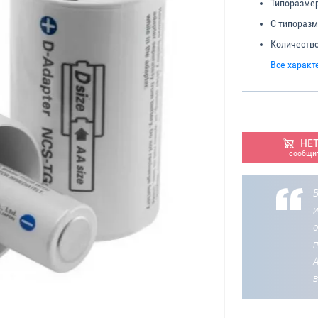
Типоразмер
С типоразм
Количество
Все характ
НЕ
сообщит
В
о