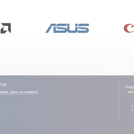
нтия
Подп
нас
ние, цена на память!