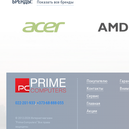
БРЕНДЫ:
Показать все бренды
Покупателю
Гара
Контакты
Внима
Сервис
022-201-933
,
+373-68-888-055
Главная
Акции
© 2012-2026 Интернет-магазин
“Prime-Computers” Все права
защищены.