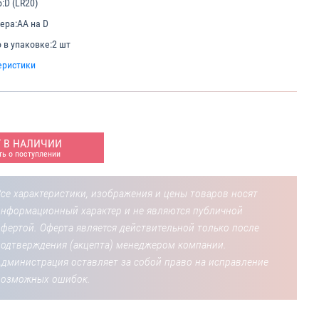
:
D (LR20)
ера:
АА на D
 в упаковке:
2 шт
еристики
Т В НАЛИЧИИ
ь о поступлении
се характеристики, изображения и цены товаров носят
информационный характер и не являются публичной
фертой. Оферта является действительной только после
подтверждения (акцепта) менеджером компании.
Администрация оставляет за собой право на исправление
возможных ошибок.