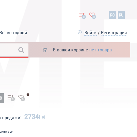
RO
RU
0
0
Вс: выходной
Войти
/
Регистрация
В вашей корзине
нет товара
18
0
0
2734
Lei
а продажи:
истики: