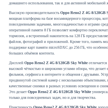
домашнего использования, так и для активной мобильной 
Высокую производительность
Oppo Reno2 Z 4G 8/128GB 
мощная платформа на базе восьмиядерного процессора, кот
повседневными задачами, многозадачностью и играми сред
оперативной памяти 8 ГБ позволяет комфортно переключа
тормозов, а встроенный накопитель на 128 ГБ предоставляе
файлов, фотографий и приложений. Кроме того, память мо
поддержке карт памяти microSDXC до 256 ГБ, что особенно
больших объёмов контента.
Дисплей
Oppo Reno2 Z 4G 8/128GB Sky White
отличается
высокой чёткостью и широкими углами обзора, что делает 
фильмов, серфинга в интернете и общения с друзьями. Уст
продвинутой системой камер с несколькими объективами, 
качественные снимки в разных условиях освещения и сним
Это делает
Oppo Reno2 Z 4G 8/128GB Sky White
универса
только для повседневных задач, но и для творчества.
Практичность
Oppo Reno2 Z 4G 8/128GB Sky White
дополн