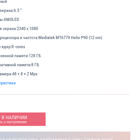
ный
экрана:
6.5 "
ы:
AMOLED
е экрана:
2340 x 1080
роцессора и частота:
Mediatek MT6779 Helio P90 (12 nm)
 ядер:
8 -cores
оенной памяти:
128 ГБ
ативной памяти:
8 ГБ
амера:
48 + 8 + 2 Mpx
еристики
Т В НАЛИЧИИ
ь о поступлении
се характеристики, изображения и цены товаров носят