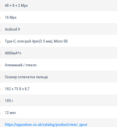
48 + 8 + 2 Mpx
16 Mpx
Android 9
Type-C, mini-jack 4pin(3.5 мм), Micro SD
4000мА*ч
Алюминий / стекло
Сканер отпечатка пальца
162 x 75.8 x 8,7
195 г
12 мес
https://oppostore.co.uk/catalog/product/view/_ignor