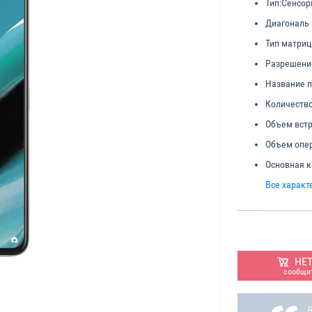
Тип:
Сенсор
Диагональ 
Тип матриц
Разрешени
Название п
Количество
Объем встр
Объем опер
Основная к
Все характ
НЕ
сообщит
В