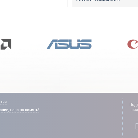
нтия
Подп
нас
ние, цена на память!