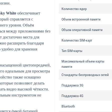
жизни.
Количество ядер
Sky White
обеспечивает
орый справляется с
Объем встроенной памяти
него уровня. Объём
Объем оперативной памяти
ться между приложениями без
т достаточно места для
Количество SIM-карт
жно расширить благодаря
 удобно для хранения
Тип SIM-карты
Максимальный объем карты
 насыщенной цветопередачей,
памяти
его идеальным для просмотра
Стандарты беспроводных сетей
ройство также оснащено
которые позволяют делать
Поддержка 3G
ать видео высокой чёткости.
льным инструментом не
Поддержка 4G
Bluetooth
яется ёмкой батареей,