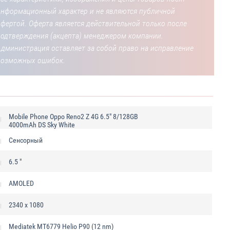
информационный характер и не являются публичной
фертой. Оферта является действительной только после
подтверждения (акцепта) менеджером компании.
Администрация оставляет за собой право на исправление
возможных ошибок.
Mobile Phone Oppo Reno2 Z 4G 6.5" 8/128GB
4000mAh DS Sky White
Сенсорный
6.5 "
AMOLED
2340 x 1080
Mediatek MT6779 Helio P90 (12 nm)