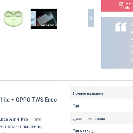
НЕ
сообщит
В
о
Полное название
White + OPPO TWS Enco
Тип
Диагональ экрана
co Air 4 Pro
— это
й пятого поколения,
Тип матрицы