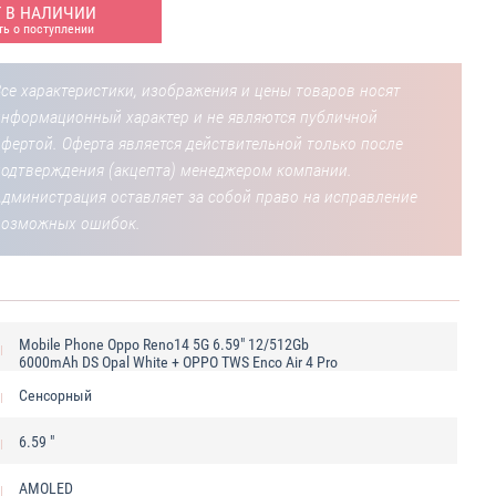
Т В НАЛИЧИИ
ь о поступлении
се характеристики, изображения и цены товаров носят
информационный характер и не являются публичной
фертой. Оферта является действительной только после
подтверждения (акцепта) менеджером компании.
Администрация оставляет за собой право на исправление
возможных ошибок.
Mobile Phone Oppo Reno14 5G 6.59" 12/512Gb
6000mAh DS Opal White + OPPO TWS Enco Air 4 Pro
Сенсорный
6.59 "
AMOLED