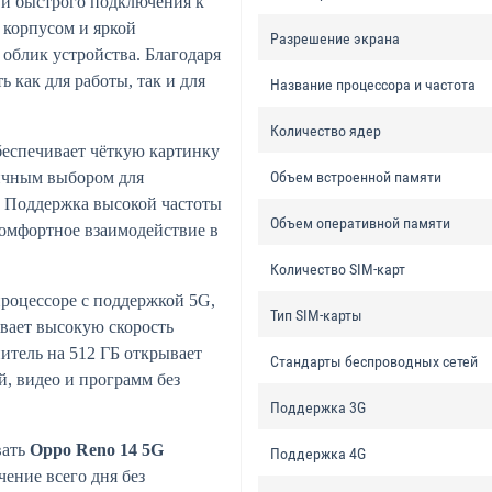
 и быстрого подключения к
 корпусом и яркой
Разрешение экрана
 облик устройства. Благодаря
 как для работы, так и для
Название процессора и частота
Количество ядер
еспечивает чёткую картинку
чным выбором для
Объем встроенной памяти
. Поддержка высокой частоты
Объем оперативной памяти
комфортное взаимодействие в
Количество SIM-карт
роцессоре с поддержкой 5G,
Тип SIM-карты
ивает высокую скорость
итель на 512 ГБ открывает
Стандарты беспроводных сетей
, видео и программ без
Поддержка 3G
вать
Oppo Reno 14 5G
Поддержка 4G
чение всего дня без