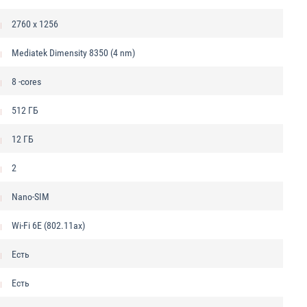
2760 х 1256
Mediatek Dimensity 8350 (4 nm)
8 -cores
512 ГБ
12 ГБ
2
Nano-SIM
Wi-Fi 6E (802.11ax)
Есть
Есть