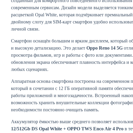
созданный для комфортного повседневного использования
современным сервисам. Дизайн модели выделяется тонким
расцветкой Opal White, которая подчёркивает премиальный
двойному слоту для SIM-карт смартфон удобно использовать
личной связи.
Смартфон оснащён большим и ярким дисплеем, который об
и высокую детализацию. Это делает
Oppo Reno 14 5G
отли
просмотра фильмов, игр и работы с фото или документами
обновления экрана обеспечивает плавность интерфейса и 
любых сценариях.
Аппаратная основа смартфона построена на современном п
который в сочетании с 12 ГБ оперативной памяти обеспеч
работы приложений и многозадачности. Встроенный накоп
возможность хранить внушительные коллекции фотографий
необходимости постоянно очищать память.
Аккумулятор ёмкостью выше среднего позволяет использо
12/512Gb DS Opal White + OPPO TWS Enco Air 4 Pro
в те