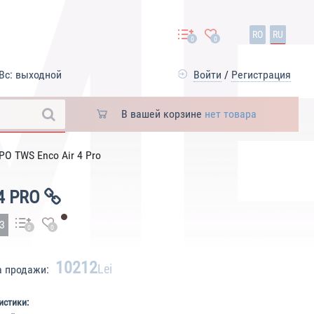
RO
RU
0
0
Вс: выходной
Войти
/
Регистрация
В вашей корзине
нет товара
PO TWS Enco Air 4 Pro
4 PRO
93
0
0
10212
Lei
а продажи:
истики: