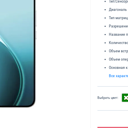
Тип:
Сенсор
Диагональ 
Тип матриц
Разрешени
Название п
Количество
Объем встр
Объем опер
Основная к
Все характ
Выбрать цвет: