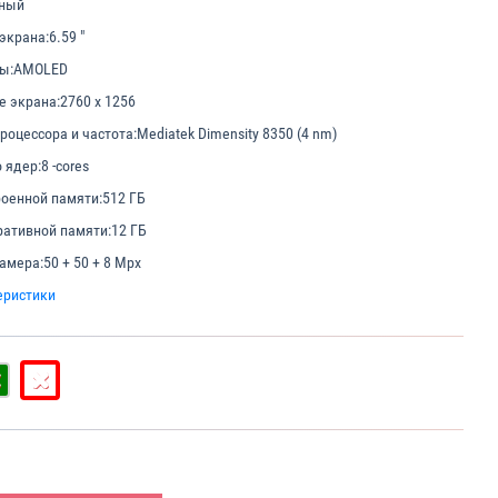
ный
экрана:
6.59 "
ы:
AMOLED
е экрана:
2760 х 1256
роцессора и частота:
Mediatek Dimensity 8350 (4 nm)
 ядер:
8 -cores
оенной памяти:
512 ГБ
ативной памяти:
12 ГБ
амера:
50 + 50 + 8 Mpx
еристики