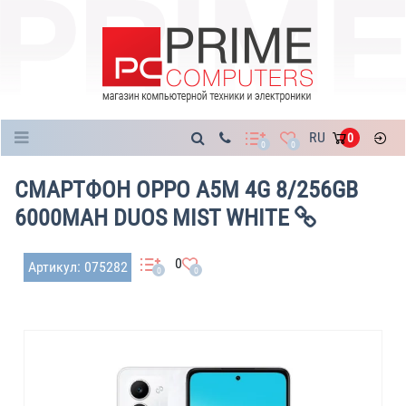
Каталог
RU
0
0
0
СМАРТФОН OPPO A5M 4G 8/256GB
6000MAH DUOS MIST WHITE
0
Артикул: 075282
0
0