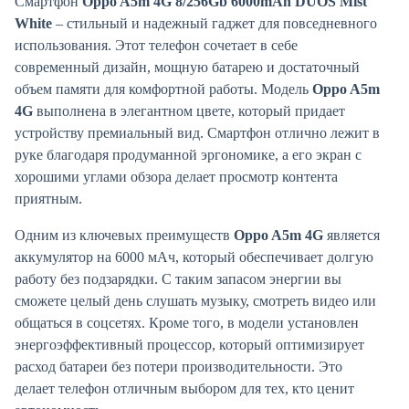
Смартфон
Oppo A5m 4G 8/256Gb 6000mAh DUOS Mist
White
– стильный и надежный гаджет для повседневного
использования. Этот телефон сочетает в себе
современный дизайн, мощную батарею и достаточный
объем памяти для комфортной работы. Модель
Oppo A5m
4G
выполнена в элегантном цвете, который придает
устройству премиальный вид. Смартфон отлично лежит в
руке благодаря продуманной эргономике, а его экран с
хорошими углами обзора делает просмотр контента
приятным.
Одним из ключевых преимуществ
Oppo A5m 4G
является
аккумулятор на 6000 мАч, который обеспечивает долгую
работу без подзарядки. С таким запасом энергии вы
сможете целый день слушать музыку, смотреть видео или
общаться в соцсетях. Кроме того, в модели установлен
энергоэффективный процессор, который оптимизирует
расход батареи без потери производительности. Это
делает телефон отличным выбором для тех, кто ценит