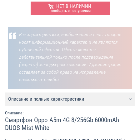
НЕТ В НАЛИЧИИ
сообщить о поступлении
Все характеристики, изображения и цены товаров
носят информационный характер и не являются
публичной офертой. Оферта является
действительной только после подтверждения
(акцепта) менеджером компании. Администрация
оставляет за собой право на исправление
возможных ошибок.
Описание и полные характеристики
Описание:
Смартфон Oppo A5m 4G 8/256Gb 6000mAh
DUOS Mist White