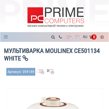
Каталог
RU
0
0
0
МУЛЬТИВАРКА MOULINEX CE501134
WHITE
0
Артикул: 059149
0
0