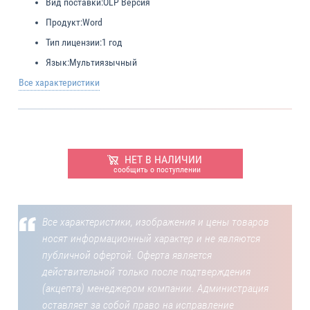
Вид поставки:
OLP Версия
Продукт:
Word
Тип лицензии:
1 год
Язык:
Мультиязычный
Все характеристики
НЕТ В НАЛИЧИИ
сообщить о поступлении
Все характеристики, изображения и цены товаров
носят информационный характер и не являются
публичной офертой. Оферта является
действительной только после подтверждения
(акцепта) менеджером компании. Администрация
оставляет за собой право на исправление