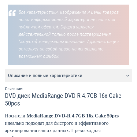
Все характеристики, изображения и цены товаров
носят информационный характер и не являются
публичной офертой. Оферта является
действительной только после подтверждения
(акцепта) менеджером компании. Администрация
оставляет за собой право на исправление
возможных ошибок.
Описание и полные характеристики
Описание:
DVD диск MediaRange DVD-R 4.7GB 16x Cake
50pcs
Носители
MediaRange DVD-R 4.7GB 16x Cake 50pcs
идеально подходят для быстрого и эффективного
архивирования ваших данных. Превосходная