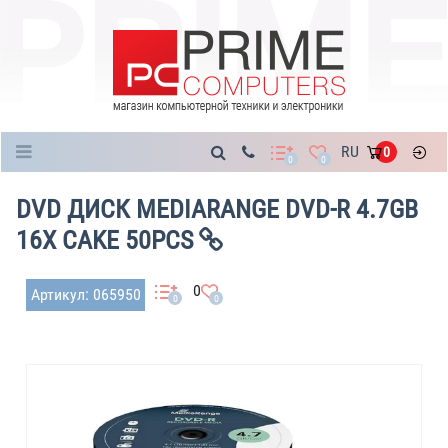
Каталог
RU
0
0
0
DVD ДИСК MEDIARANGE DVD-R 4.7GB
16X CAKE 50PCS
0
Артикул: 065950
0
0