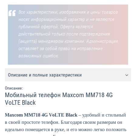
Все характеристики, изображения и цены товаров
носят информационный характер и не являются
публичной офертой. Оферта является
действительной только после подтверждения
(акцепта) менеджером компании. Администрация
оставляет за собой право на исправление
возможных ошибок.
Описание и полные характеристики
Описание:
Мобильный телефон Maxcom MM718 4G
VoLTE Black
Maxcom MM718 4G VoLTE Black
– удобный и стильный
в своей простоте телефон. Благодаря своим размерам он
идеально помещается в руке, и его можно легко положить