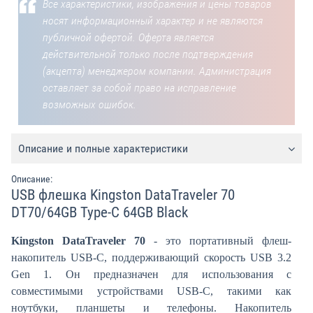
Все характеристики, изображения и цены товаров
носят информационный характер и не являются
публичной офертой. Оферта является
действительной только после подтверждения
(акцепта) менеджером компании. Администрация
оставляет за собой право на исправление
возможных ошибок.
Описание и полные характеристики
Описание:
USB флешка Kingston DataTraveler 70
DT70/64GB Type-C 64GB Black
Kingston DataTraveler 70
- это портативный флеш-
накопитель USB-C, поддерживающий скорость USB 3.2
Gen 1. Он предназначен для использования с
совместимыми устройствами USB-C, такими как
ноутбуки, планшеты и телефоны. Накопитель