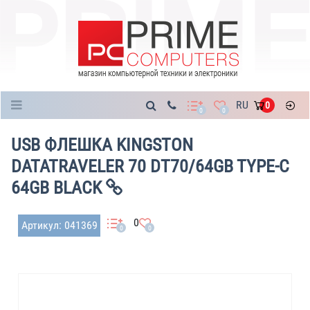
Каталог
RU
0
0
0
USB ФЛЕШКА KINGSTON
DATATRAVELER 70 DT70/64GB TYPE-C
64GB BLACK
0
Артикул: 041369
0
0