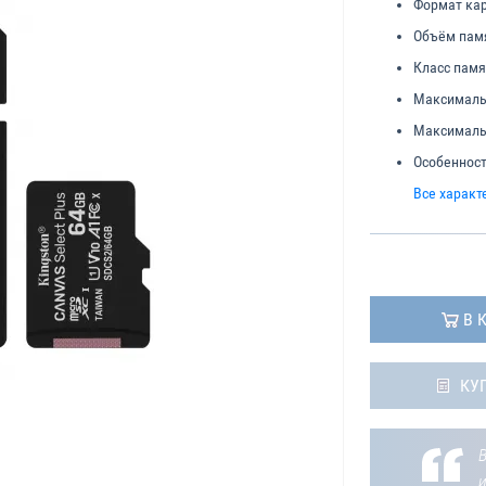
Формат кар
Объём пам
Класс памя
Максимальн
Максимальн
Особенност
Все характ
В 
КУ
В