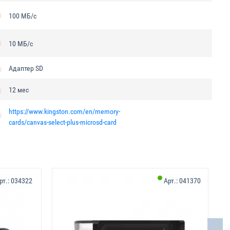
100 МБ/с
10 МБ/с
Адаптер SD
12 мес
https://www.kingston.com/en/memory-
cards/canvas-select-plus-microsd-card
рт.:
034322
Арт.:
041370