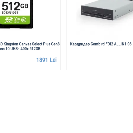
D Kingston Canvas Select Plus Gen3
Кардридер Gembird FDI2-ALLIN1-03 
ss 10 UHS-I 400x 512GB
1891 Lei