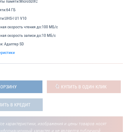
ты памяти:
MicroSDXC
яти:
64 ГБ
ти:
UHS-I U1 V10
ая скорость чтения до:
100 МБ/с
ая скорость записи до:
10 МБ/с
и:
Адаптер SD
еристики
КОРЗИНУ
КУПИТЬ В ОДИН КЛИК
ПИТЬ В КРЕДИТ
се характеристики, изображения и цены товаров носят
информационный характер и не являются публичной