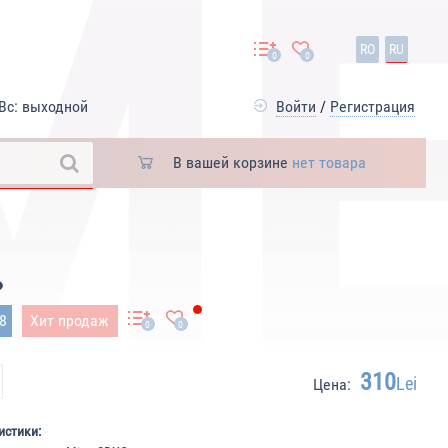
RO
RU
0
0
Вс: выходной
Войти
/
Регистрация
В вашей корзине
нет товара
38
Хит продаж
0
0
310
Lei
Цена:
истики: