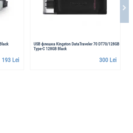
Black
USB флешка Kingston DataTraveler 70 DT70/128GB
К
Type-C 128GB Black
U
193 Lei
300 Lei