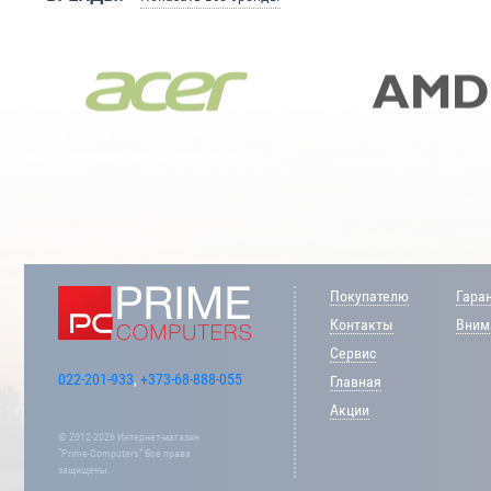
Покупателю
Гара
Контакты
Внима
Сервис
022-201-933
,
+373-68-888-055
Главная
Акции
© 2012-2026 Интернет-магазин
“Prime-Computers” Все права
защищены.