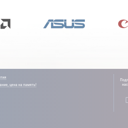
нтия
Подп
нас
ние, цена на память!