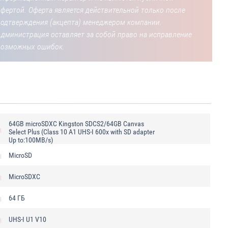
фертой. Оферта является действительной только после
подтверждения (акцепта) менеджером компании.
Администрация оставляет за собой право на исправление
возможных ошибок.
64GB microSDXC Kingston SDCS2/64GB Canvas
Select Plus (Class 10 A1 UHS-I 600x with SD adapter
Up to:100MB/s)
MicroSD
MicroSDXC
64 ГБ
UHS-I U1 V10