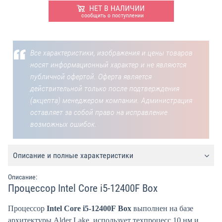
НЕТ В НАЛИЧИИ
сообщить о поступлении
Все характеристики, изображения и цены товаров
носят информационный характер и не являются
публичной офертой. Оферта является
действительной только после подтверждения
(акцепта) менеджером компании. Администрация
оставляет за собой право на исправление
возможных ошибок.
Описание и полные характеристики
Описание:
Процессор Intel Core i5-12400F Box
Процессор
Intel Core i5-12400F Box
выполнен на базе
архитектуры Alder Lake, использует техпроцесс 10 нм и