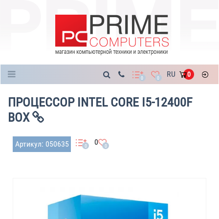
Каталог
RU
0
0
0
ПРОЦЕССОР INTEL CORE I5-12400F
BOX
0
Артикул: 050635
0
0