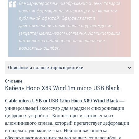
Все характеристики, изображения и цены товаров
носят информационный характер и не являются
публичной офертой. Оферта является
действительной только после подтверждения
(акцепта) менеджером компании. Администрация
оставляет за собой право на исправление
возможных ошибок.
Описание и полные характеристики
Описание:
Кабель Hoco X89 Wind 1m micro USB Black
Cable micro USB to USB 1.0m Hoco X89 Wind Black
—
универсальный аксессуар для зарядки и синхронизации
цифровых устройств. Коннекторы изготовлены из
алюминиевого сплава, который препятствует деформации
и надежно удерживает паз. Нейлоновая оплетка
обеспечивает дополнительную защиту от перегибов, а