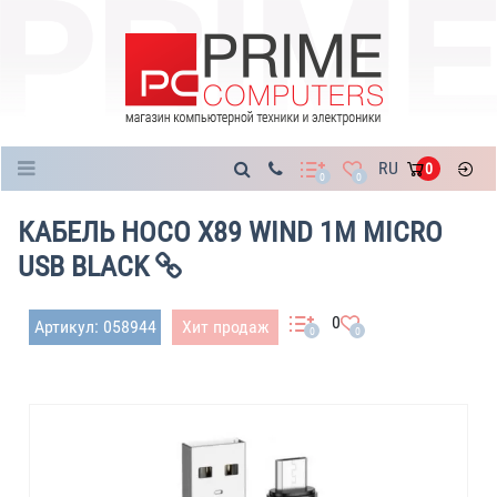
Каталог
RU
0
0
0
КАБЕЛЬ HOCO X89 WIND 1M MICRO
USB BLACK
0
Артикул: 058944
Хит продаж
0
0