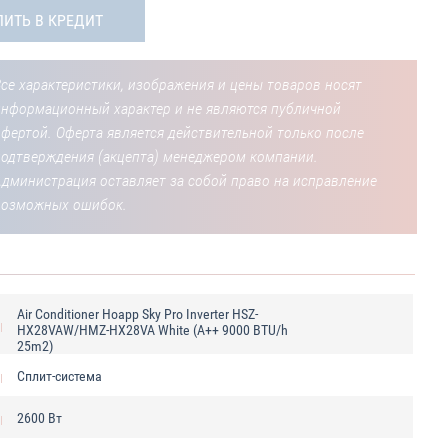
ПИТЬ В КРЕДИТ
се характеристики, изображения и цены товаров носят
информационный характер и не являются публичной
фертой. Оферта является действительной только после
подтверждения (акцепта) менеджером компании.
Администрация оставляет за собой право на исправление
возможных ошибок.
Air Сonditioner Hoapp Sky Pro Inverter HSZ-
HX28VAW/HMZ-HX28VA White (A++ 9000 BTU/h
25m2)
Cплит-система
2600 Вт