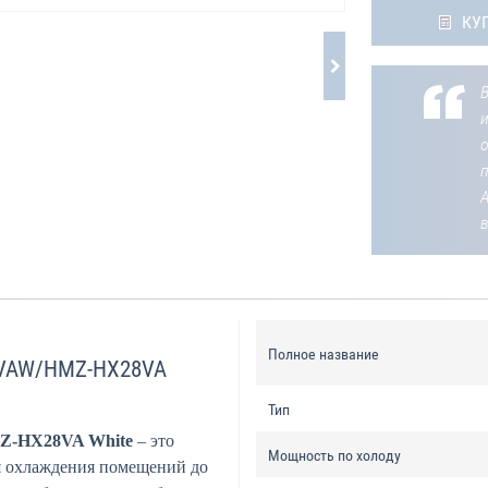
КУ
В
о
Полное название
28VAW/HMZ-HX28VA
Тип
MZ-HX28VA White
– это
Мощность по холоду
ля охлаждения помещений до