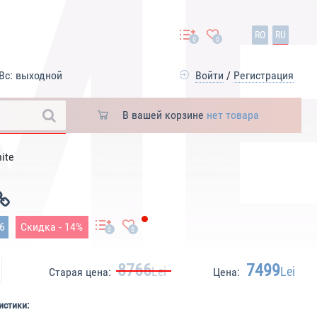
RO
RU
0
0
Вс: выходной
Войти
/
Регистрация
В вашей корзине
нет товара
ite
86
Скидка - 14%
0
0
8766
7499
Lei
Lei
Старая цена:
Цена:
истики: