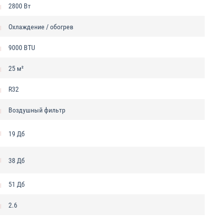
2800 Вт
Охлаждение / обогрев
9000 BTU
25 м²
R32
Воздушный фильтр
19 Дб
38 Дб
51 Дб
2.6