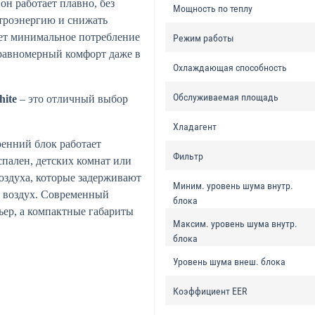
он работает плавно, без
Мощность по теплу
ктроэнергию и снижать
ет минимальное потребление
Режим работы
 равномерный комфорт даже в
Охлаждающая способность
Обслуживаемая площадь
ite
– это отличный выбор
Хладагент
енний блок работает
Фильтр
спален, детских комнат или
оздуха, которые задерживают
Миним. уровень шума внутр.
й воздух. Современный
блока
ьер, а компактные габариты
Максим. уровень шума внутр.
блока
Уровень шума внеш. блока
Коэффициент EER