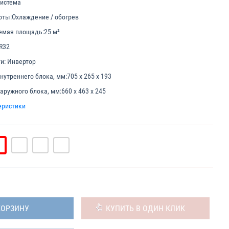
система
оты:
Охлаждение / обогрев
емая площадь:
25 м²
R32
и:
Инвертор
нутреннего блока, мм:
705 х 265 х 193
аружного блока, мм:
660 х 463 х 245
еристики
КОРЗИНУ
КУПИТЬ В ОДИН КЛИК