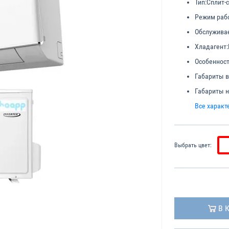
Тип:
Cплит-
Режим раб
Обслужива
Хладагент:
Особенност
Габариты в
Габариты н
Все характ
Выбрать цвет:
В 