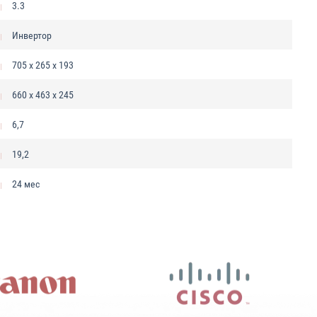
3.3
Инвертор
705 х 265 х 193
660 х 463 х 245
6,7
19,2
24 мес