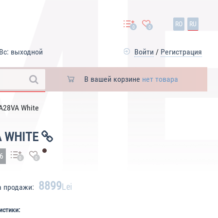
RO
RU
0
0
Вс: выходной
Войти
/
Регистрация
В вашей корзине
нет товара
A28VA White
A WHITE
26
0
0
8899
Lei
а продажи:
истики: