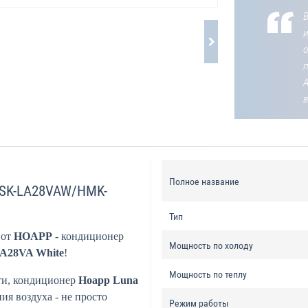
В
о
Полное название
 HSK-LA28VAW/HMK-
Тип
 от
HOAPP
- кондиционер
Мощность по холоду
LA28VA White
!
Мощность по теплу
ти, кондиционер
Hoapp Luna
ия воздуха - не просто
Режим работы