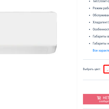
Тип:
Cплит-
Режим раб
Обслужива
Хладагент:
Особенност
Габариты в
Габариты н
Все характ
Выбрать цвет:
НЕ
сообщит