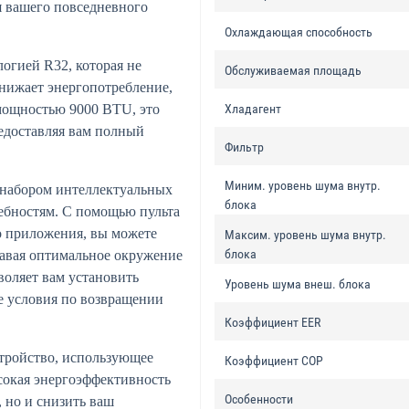
я вашего повседневного
Охлаждающая способность
огией R32, которая не
Обслуживаемая площадь
снижает энергопотребление,
мощностью 9000 BTU, это
Хладагент
едоставляя вам полный
Фильтр
Миним. уровень шума внутр.
 набором интеллектуальных
блока
ебностям. С помощью пульта
о приложения, вы можете
Максим. уровень шума внутр.
блока
здавая оптимальное окружение
оляет вам установить
Уровень шума внеш. блока
е условия по возвращении
Коэффициент EER
стройство, использующее
Коэффициент COP
сокая энергоэффективность
Особенности
, но и снизить ваш