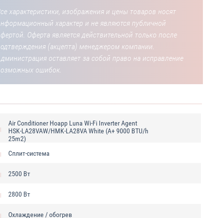
се характеристики, изображения и цены товаров носят
информационный характер и не являются публичной
фертой. Оферта является действительной только после
подтверждения (акцепта) менеджером компании.
Администрация оставляет за собой право на исправление
возможных ошибок.
Air Сonditioner Hoapp Luna Wi-Fi Inverter Agent
HSK-LA28VAW/HMK-LA28VA White (A+ 9000 BTU/h
25m2)
Cплит-система
2500 Вт
2800 Вт
Охлаждение / обогрев