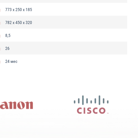
773 x 250 x 185
782 х 450 х 320
8,5
26
24 мес