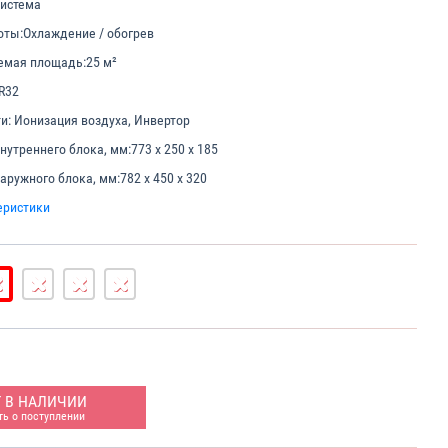
система
оты:
Охлаждение / обогрев
емая площадь:
25 м²
R32
и:
Ионизация воздуха, Инвертор
нутреннего блока, мм:
773 x 250 x 185
аружного блока, мм:
782 х 450 х 320
еристики
Т В НАЛИЧИИ
ь о поступлении