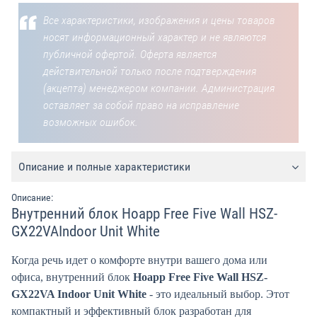
Все характеристики, изображения и цены товаров
носят информационный характер и не являются
публичной офертой. Оферта является
действительной только после подтверждения
(акцепта) менеджером компании. Администрация
оставляет за собой право на исправление
возможных ошибок.
Описание и полные характеристики
Описание:
Внутренний блок Hoapp Free Five Wall HSZ-
GX22VAIndoor Unit White
Когда речь идет о комфорте внутри вашего дома или
офиса, внутренний блок
Hoapp Free Five Wall HSZ-
GX22VA Indoor Unit White
- это идеальный выбор. Этот
компактный и эффективный блок разработан для